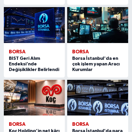
BORSA
BORSA
BIST Geri Alım
Borsa İstanbul'da en
Endeksi’nde
çok işlem yapan Aracı
Değişiklikler Belirlendi
Kurumlar
BORSA
BORSA
Koç Holding’in net kârı
Borsa İstanbul’da para