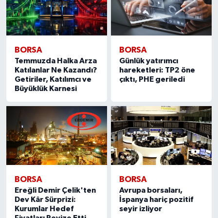
BORSA
BORSA
Temmuzda Halka Arza
Günlük yatırımcı
Katılanlar Ne Kazandı?
hareketleri: TP2 öne
Getiriler, Katılımcı ve
çıktı, PHE geriledi
Büyüklük Karnesi
BORSA
BORSA
Ereğli Demir Çelik'ten
Avrupa borsaları,
Dev Kâr Sürprizi:
İspanya hariç pozitif
Kurumlar Hedef
seyir izliyor
Fiyatları Revize Etti