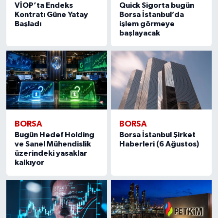
VİOP’ta Endeks
Quick Sigorta bugün
Kontratı Güne Yatay
Borsa İstanbul’da
Başladı
işlem görmeye
başlayacak
BORSA
BORSA
Bugün Hedef Holding
Borsa İstanbul Şirket
ve Sanel Mühendislik
Haberleri (6 Ağustos)
üzerindeki yasaklar
kalkıyor