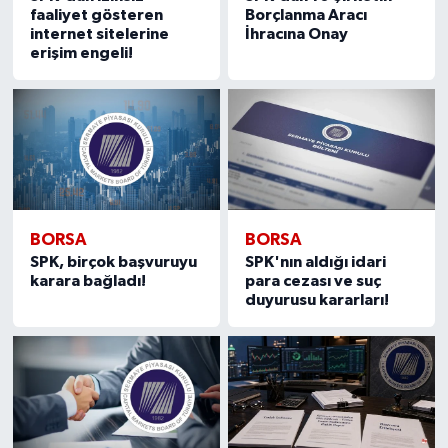
faaliyet gösteren
Borçlanma Aracı
internet sitelerine
İhracına Onay
erişim engeli!
BORSA
BORSA
SPK, birçok başvuruyu
SPK'nın aldığı idari
karara bağladı!
para cezası ve suç
duyurusu kararları!