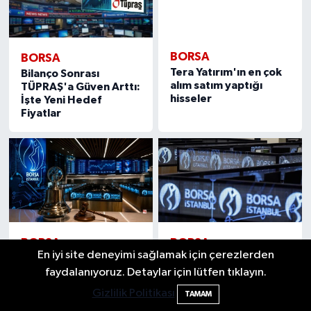
BORSA
BORSA
Bilanço Sonrası
Tera Yatırım'ın en çok
TÜPRAŞ'a Güven Arttı:
alım satım yaptığı
İşte Yeni Hedef
hisseler
Fiyatlar
BORSA
BORSA
En iyi site deneyimi sağlamak için çerezlerden
Yarın İşlem Görmeye
Borsa, günü nasıl
Başlayacak Halka Arzın
kapatacak? İşte
faydalanıyoruz. Detaylar için lütfen tıklayın.
Dahil Olacağı
beklentiler...
Gizlilik Politikası
TAMAM
Endeksler Açıklandı