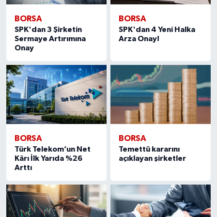
BORSA
BORSA
SPK'dan 3 Şirketin
SPK'dan 4 Yeni Halka
Sermaye Artırımına
Arza Onay!
Onay
BORSA
BORSA
Türk Telekom’un Net
Temettü kararını
Kârı İlk Yarıda %26
açıklayan şirketler
Arttı