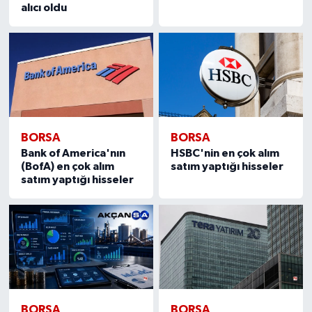
alıcı oldu
BORSA
BORSA
Bank of America'nın
HSBC'nin en çok alım
(BofA) en çok alım
satım yaptığı hisseler
satım yaptığı hisseler
BORSA
BORSA