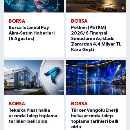
BORSA
BORSA
Borsa İstanbul Pay
Petkim (PETKM)
Alım-Satım Haberleri
2026/6 Finansal
(6 Ağustos)
Sonuçlarını Açıkladı:
Zarardan 4,4 Milyar TL
Kâra Geçti
BORSA
BORSA
Teknika Plast halka
Türker Vangölü Enerji
arzında talep toplama
halka arzında talep
tarihleri belli oldu
toplama tarihleri belli
oldu