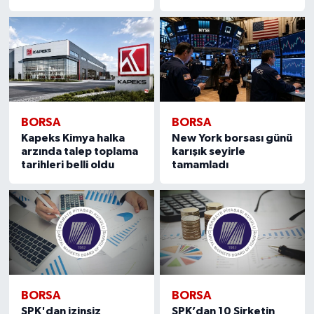
BORSA
BORSA
Kapeks Kimya halka
New York borsası günü
arzında talep toplama
karışık seyirle
tarihleri belli oldu
tamamladı
BORSA
BORSA
SPK'dan izinsiz
SPK’dan 10 Şirketin