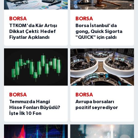
BORSA
BORSA
TTKOM'da Kâr Artışı
Borsa İstanbul'da
Dikkat Çekti: Hedef
gong, Quick Sigorta
Fiyatlar Açıklandı
"QUICK" için çaldı
BORSA
BORSA
Temmuzda Hangi
Avrupa borsaları
Hisse Fonları Büyüdü?
pozitif seyrediyor
İşte İlk 10 Fon