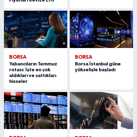
BORSA
BORSA
Yabancıların Temmuz
Borsa İstanbul güne
rotası: İşte en çok
yükselişle başladı
aldıkları ve sattıkları
hisseler