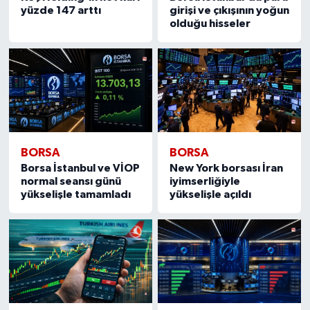
yüzde 147 arttı
girişi ve çıkışının yoğun
olduğu hisseler
BORSA
BORSA
Borsa İstanbul ve VİOP
New York borsası İran
normal seansı günü
iyimserliğiyle
yükselişle tamamladı
yükselişle açıldı