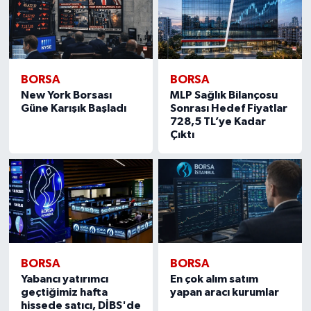
BORSA
BORSA
New York Borsası
MLP Sağlık Bilançosu
Güne Karışık Başladı
Sonrası Hedef Fiyatlar
728,5 TL’ye Kadar
Çıktı
BORSA
BORSA
Yabancı yatırımcı
En çok alım satım
geçtiğimiz hafta
yapan aracı kurumlar
hissede satıcı, DİBS'de