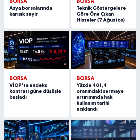
BORSA
BORSA
Asya borsalarında
Teknik Göstergelere
karışık seyir
Göre Öne Çıkan
Hisseler (7 Ağustos)
BORSA
BORSA
VİOP'ta endeks
Yüzde 401,4
kontratı güne düşüşle
oranındaki sermaye
başladı
artırımında hak
kullanım tarihi
açıklandı