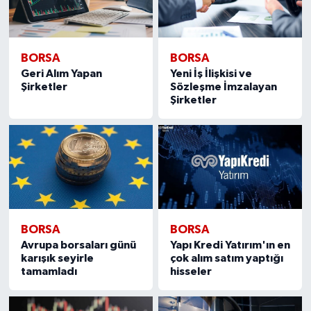
BORSA
BORSA
Geri Alım Yapan
Yeni İş İlişkisi ve
Şirketler
Sözleşme İmzalayan
Şirketler
BORSA
BORSA
Avrupa borsaları günü
Yapı Kredi Yatırım'ın en
karışık seyirle
çok alım satım yaptığı
tamamladı
hisseler