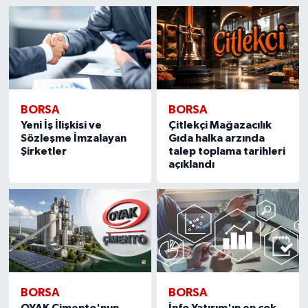
BORSA
BORSA
Yeni İş İlişkisi ve
Çitlekçi Mağazacılık
Sözleşme İmzalayan
Gıda halka arzında
Şirketler
talep toplama tarihleri
açıklandı
BORSA
BORSA
OYAK Çimento'nun
İnfo Yatırım'ın en çok