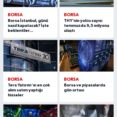
BORSA
BORSA
Borsa İstanbul, günü
THY’nin yolcu sayısı
nasıl kapatacak? İşte
temmuzda 9,5 milyona
beklentiler...
ulaştı
BORSA
BORSA
Tera Yatırım'ın en çok
Borsa ve piyasalarda
alım satım yaptığı
gün ortası
hisseler