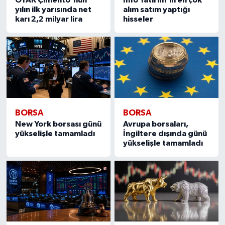
yılın ilk yarısında net
alım satım yaptığı
karı 2,2 milyar lira
hisseler
BORSA
BORSA
New York borsası günü
Avrupa borsaları,
yükselişle tamamladı
İngiltere dışında günü
yükselişle tamamladı