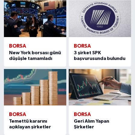
BORSA
BORSA
New York borsası günü
3 şirket SPK
düşüşle tamamladı
başvurusunda bulundu
BORSA
BORSA
Temettü kararını
Geri Alım Yapan
açıklayan şirketler
Şirketler