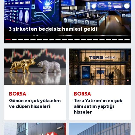
BIST 100 Isı Haritası
Coin Isı Haritası
3 şirketten bedelsiz hamlesi geldi
Ekonomik Takvim
1
2
3
4
5
6
7
8
9
10
11
12
13
14
15
16
17
18
19
20
Kiripto Para Piyasası
Gizlilik Sözleşmesi
Hakkımızda
BORSA
BORSA
Günün en çok yükselen
Tera Yatırım'ın en çok
İletişim
ve düşen hisseleri
alım satım yaptığı
hisseler