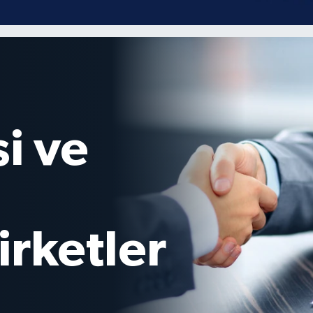
cılık Gıda
alep
ri