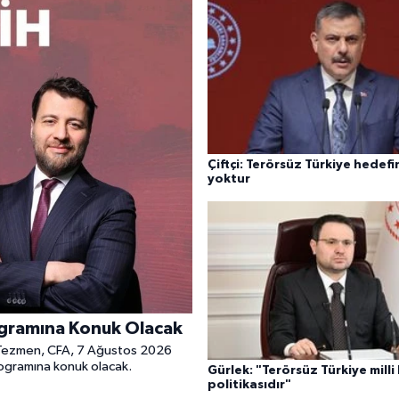
Çiftçi: Terörsüz Türkiye hede
yoktur
gramına Konuk Olacak
e Tezmen, CFA, 7 Ağustos 2026
ogramına konuk olacak.
Gürlek: "Terörsüz Türkiye milli
politikasıdır"