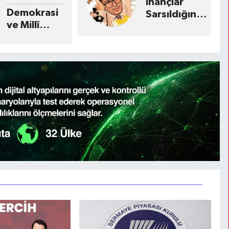
İnançlar
Demokrasi
Sarsıldığında:
ve Millî
Dorothy
Birlik Günü :
Martin Olayı
15 Temmuz