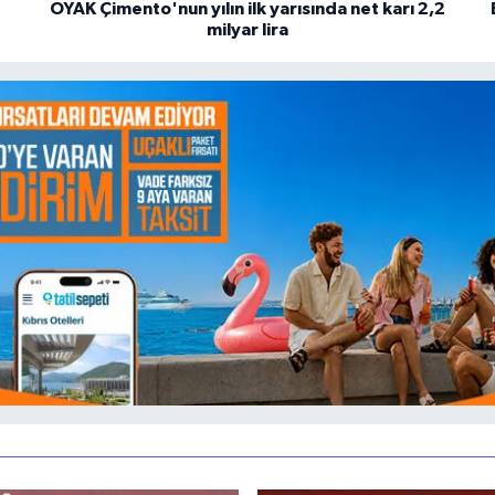
OYAK Çimento'nun yılın ilk yarısında net karı 2,2
milyar lira