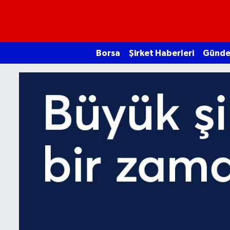
Borsa
Borsa
Şirket Haberleri
Günd
Ekonomi
Borsa Gundem | Finans, 
Emtia
Galeri
Gündem
Bitcoin
Şirket Haberleri
Borsa Gundem