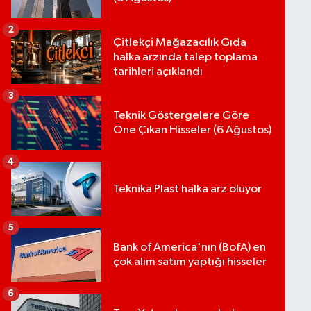
2
Çitlekçi Mağazacılık Gıda
halka arzında talep toplama
tarihleri açıklandı
3
Teknik Göstergelere Göre
Öne Çıkan Hisseler (6 Ağustos)
4
Teknika Plast halka arz oluyor
5
Bank of America'nın (BofA) en
çok alım satım yaptığı hisseler
6