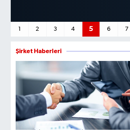
6
1
2
3
4
5
7
Şirket Haberleri