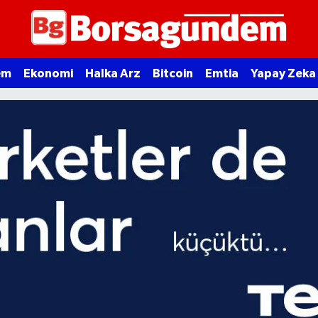
em
Ekonomi
Halka Arz
Bitcoin
Emtia
Yapay Zeka
Ekonomi, Bitcoin ve Kri