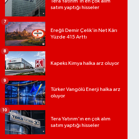
Tera Yatırım'ın en çok alım
satım yaptığı hisseler
7
Ereğli Demir Çelik’in Net Kârı
Yüzde 415 Arttı
8
Kapeks Kimya halka arz oluyor
9
Türker Vangölü Enerji halka arz
oluyor
10
Tera Yatırım'ın en çok alım
satım yaptığı hisseler