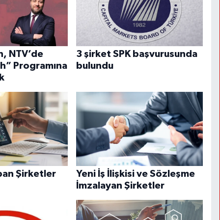
n, NTV’de
3 şirket SPK başvurusunda
ih” Programına
bulundu
k
pan Şirketler
Yeni İş İlişkisi ve Sözleşme
İmzalayan Şirketler