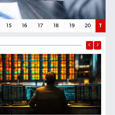
15
16
17
18
19
20
T