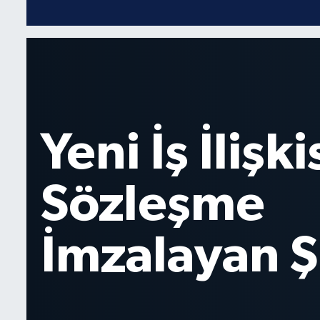
BIST 100 Isı Haritası
Coin Isı Haritası
Ekonomik Takvim
Çitlekçi Mağaza
Kiripto Para Piyasası
Gizlilik Sözleşmesi
halka arzında t
Hakkımızda
toplama tarihle
İletişim
açıklandı