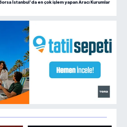
Borsa İstanbul'da en çok işlem yapan Aracı Kurumlar
E