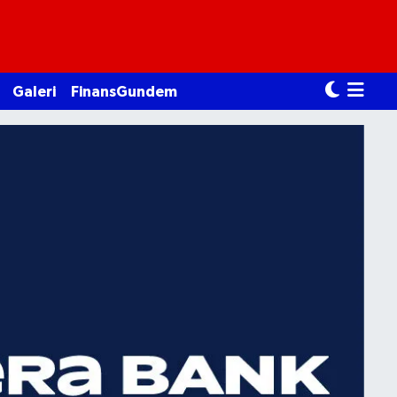
Galeri
FinansGundem
pto Gündem Burada