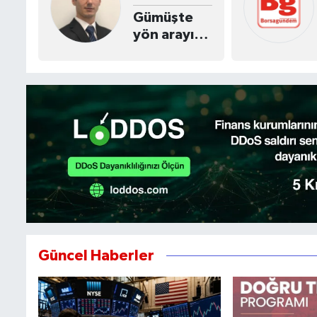
Gümüşte
yön arayışı:
Arz açığı mı
kazanacak,
zayıf talep
mi?
Güncel Haberler