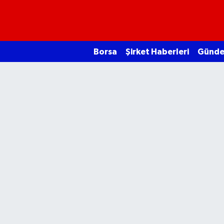
Borsa
Borsa
Şirket Haberleri
Günd
Ekonomi
Emtia
Galeri
Gündem
Bitcoin
Şirket Haberleri
Borsa Gundem