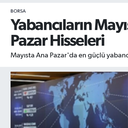
BIST 100 Isı Haritası
BORSA
Yabancıların Mayı
Coin Isı Haritası
Pazar Hisseleri
Ekonomik Takvim
Kiripto Para Piyasası
Mayısta Ana Pazar'da en güçlü yaban
Gizlilik Sözleşmesi
Hakkımızda
İletişim