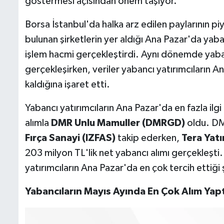
göstermesi açısından önem taşıyor.
Borsa İstanbul'da halka arz edilen paylarının pi
bulunan şirketlerin yer aldığı Ana Pazar'da yab
işlem hacmi gerçekleştirdi. Aynı dönemde yabanc
gerçekleşirken, veriler yabancı yatırımcıların A
kaldığına işaret etti.
Yabancı yatırımcıların Ana Pazar'da en fazla ilg
alımla
DMR Unlu Mamuller (DMRGD)
oldu. DM
Fırça Sanayi (IZFAS)
takip ederken,
Tera Yat
203 milyon TL'lik net yabancı alımı gerçekleşti
yatırımcıların Ana Pazar'da en çok tercih ettiği 
Yabancıların Mayıs Ayında En Çok Alım Yapt