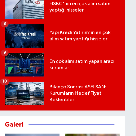
HSBC'nin en çok alım satım
yaptığı hisseler
8
Yapı Kredi Yatırım'ın en çok
alım satım yaptığı hisseler
9
En çok alım satım yapan aracı
kurumlar
10
Bilanço Sonrası ASELSAN:
Kurumların Hedef Fiyat
Beklentileri
Galeri