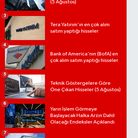
(5 Ağustos)
3
Tera Yatırım'ın en çok alım
satım yaptığı hisseler
4
Bank of America'nın (BofA) en
çok alım satım yaptığı hisseler
5
Teknik Göstergelere Göre
Öne Çıkan Hisseler (5 Ağustos)
6
Yarın İşlem Görmeye
Başlayacak Halka Arzın Dahil
Olacağı Endeksler Açıklandı
7