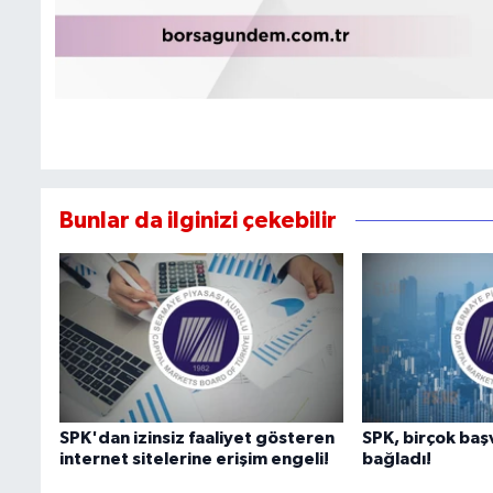
Bunlar da ilginizi çekebilir
SPK'dan izinsiz faaliyet gösteren
SPK, birçok baş
internet sitelerine erişim engeli!
bağladı!