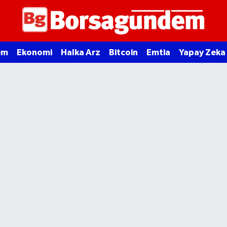
em
Ekonomi
Halka Arz
Bitcoin
Emtia
Yapay Zeka