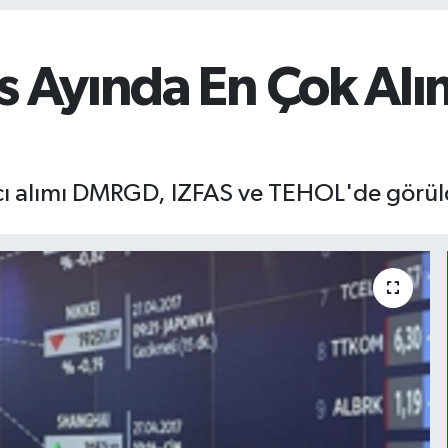
s Ayında En Çok Alı
cı alımı DMRGD, IZFAS ve TEHOL'de görü