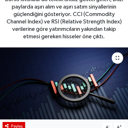
paylarda aşırı alım ve aşırı satım sinyallerinin
BIST 100 Isı Haritası
güçlendiğini gösteriyor. CCI (Commodity
Channel Index) ve RSI (Relative Strength Index)
Coin Isı Haritası
verilerine göre yatırımcıların yakından takip
etmesi gereken hisseler öne çıktı.
Ekonomik Takvim
Kiripto Para Piyasası
Gizlilik Sözleşmesi
Hakkımızda
İletişim
Paylaş
-
+
A
A