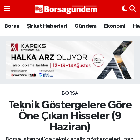
Borsa
Borsa
Şirket Haberleri
Gündem
Ekonomi
Ha
Ekonomi
Emtia
Galeri
Gündem
BORSA
Teknik Göstergelere Göre
Bitcoin
Öne Çıkan Hisseler (9
Şirket Haberleri
Haziran)
Borsa Gundem
Borsa İstanbul’da teknik analiz göstergeleri, bazı