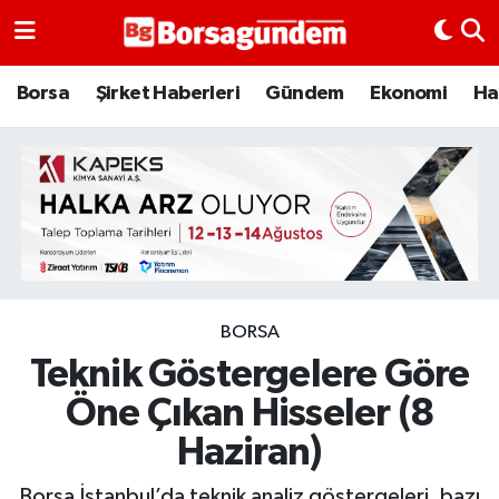
Borsa
Borsa
Şirket Haberleri
Gündem
Ekonomi
Ha
Ekonomi
Emtia
Galeri
Gündem
BORSA
Teknik Göstergelere Göre
Bitcoin
Öne Çıkan Hisseler (8
Şirket Haberleri
Haziran)
Borsa Gundem
Borsa İstanbul’da teknik analiz göstergeleri, bazı