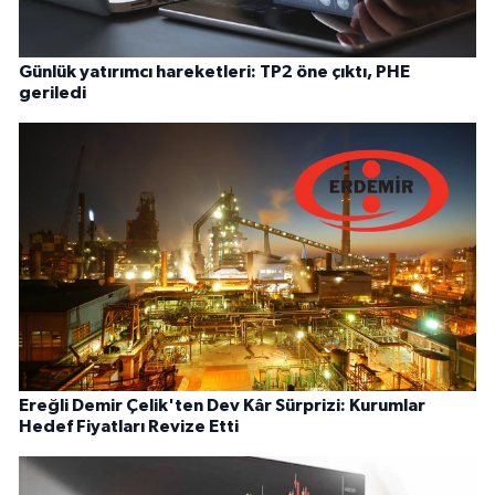
Günlük yatırımcı hareketleri: TP2 öne çıktı, PHE
geriledi
Ereğli Demir Çelik'ten Dev Kâr Sürprizi: Kurumlar
Hedef Fiyatları Revize Etti