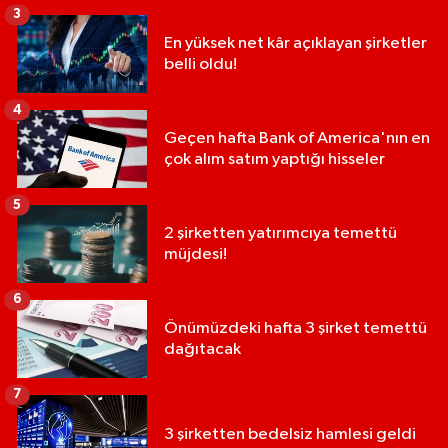
3
En yüksek net kâr açıklayan şirketler
belli oldu!
4
Geçen hafta Bank of America'nın en
çok alım satım yaptığı hisseler
5
2 şirketten yatırımcıya temettü
müjdesi!
6
Önümüzdeki hafta 3 şirket temettü
dağıtacak
7
3 şirketten bedelsiz hamlesi geldi