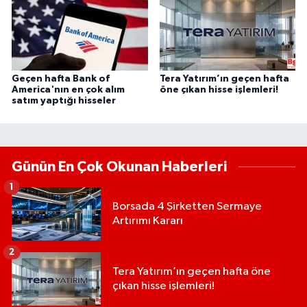
Geçen hafta Bank of
Tera Yatırım’ın geçen hafta
America'nın en çok alım
öne çıkan hisse işlemleri!
satım yaptığı hisseler
Günün En Çok Okunan Haberleri
1
Borsada 4 Şirketten Sermaye
Artırımı Kararı
2
Tera Yatırım’ın geçen hafta öne
çıkan hisse işlemleri!