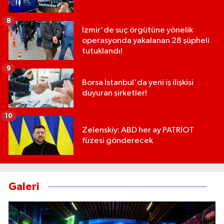
8
İzmir'de suç örgütüne yönelik
operasyonda yakalanan 28 şüpheli
tutuklandı!
9
Borsa İstanbul'da yeni iş ilişkisi
duyuran şirketler!
10
Zelenskiy: ABD her ay PATRİOT
füzesi gönderecek
Galeri