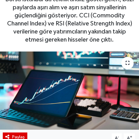
paylarda aşırı alım ve aşırı satım sinyallerinin
BIST 100 Isı Haritası
güçlendiğini gösteriyor. CCI (Commodity
Channel Index) ve RSI (Relative Strength Index)
Coin Isı Haritası
verilerine göre yatırımcıların yakından takip
etmesi gereken hisseler öne çıktı.
Ekonomik Takvim
Kiripto Para Piyasası
Gizlilik Sözleşmesi
Hakkımızda
İletişim
Paylaş
-
+
A
A