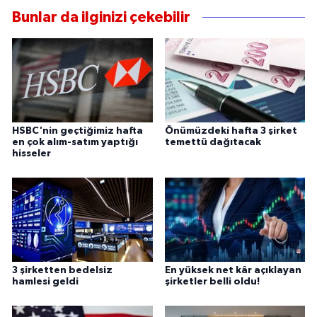
Bunlar da ilginizi çekebilir
HSBC'nin geçtiğimiz hafta
Önümüzdeki hafta 3 şirket
en çok alım-satım yaptığı
temettü dağıtacak
hisseler
3 şirketten bedelsiz
En yüksek net kâr açıklayan
hamlesi geldi
şirketler belli oldu!