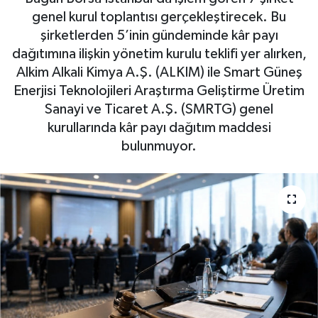
genel kurul toplantısı gerçekleştirecek. Bu
BIST 100 Isı Haritası
şirketlerden 5’inin gündeminde kâr payı
dağıtımına ilişkin yönetim kurulu teklifi yer alırken,
Coin Isı Haritası
Alkim Alkali Kimya A.Ş. (ALKIM) ile Smart Güneş
Enerjisi Teknolojileri Araştırma Geliştirme Üretim
Ekonomik Takvim
Sanayi ve Ticaret A.Ş. (SMRTG) genel
kurullarında kâr payı dağıtım maddesi
Kiripto Para Piyasası
bulunmuyor.
Gizlilik Sözleşmesi
Hakkımızda
İletişim