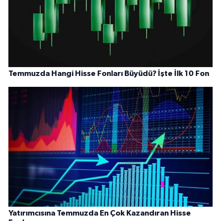
Temmuzda Hangi Hisse Fonları Büyüdü? İşte İlk 10 Fon
Yatırımcısına Temmuzda En Çok Kazandıran Hisse