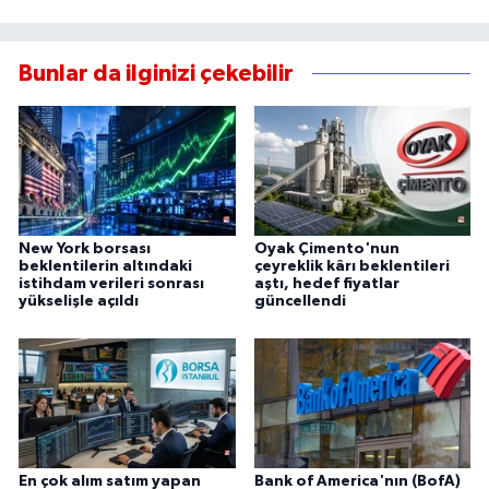
Bunlar da ilginizi çekebilir
New York borsası
Oyak Çimento'nun
beklentilerin altındaki
çeyreklik kârı beklentileri
istihdam verileri sonrası
aştı, hedef fiyatlar
yükselişle açıldı
güncellendi
En çok alım satım yapan
Bank of America'nın (BofA)