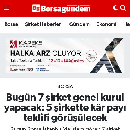
Borsa
Borsa
Şirket Haberleri
Gündem
Ekonomi
Ha
Ekonomi
Emtia
Galeri
Gündem
BORSA
Bugün 7 şirket genel kurul
Bitcoin
yapacak: 5 şirkette kâr payı
Şirket Haberleri
teklifi görüşülecek
Borsa Gundem
Bugün Borsa İstanbul’da işlem gören 7 şirket