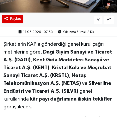
Paylaş
-
+
A
A
11.06.2026 - 07:53
Okunma Süresi: 2 Dk
Şirketlerin KAP’a gönderdiği genel kurul çağrı
metinlerine göre,
Dagi Giyim Sanayi ve Ticaret
A.Ş. (DAGI)
,
Kent Gıda Maddeleri Sanayii ve
Ticaret A.Ş. (KENT)
,
Kristal Kola ve Meşrubat
Sanayi Ticaret A.Ş. (KRSTL)
,
Netaş
Telekomünikasyon A.Ş. (NETAS)
ve
Silverline
Endüstri ve Ticaret A.Ş. (SILVR)
genel
kurullarında
kâr payı dağıtımına ilişkin teklifler
görüşülecek.