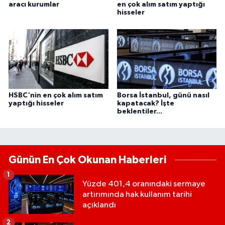
aracı kurumlar
en çok alım satım yaptığı
hisseler
HSBC'nin en çok alım satım
Borsa İstanbul, günü nasıl
yaptığı hisseler
kapatacak? İşte
beklentiler...
Günün En Çok Okunan Haberleri
1
Yüzde 401,4 oranındaki sermaye
artırımında hak kullanım tarihi
açıklandı
2