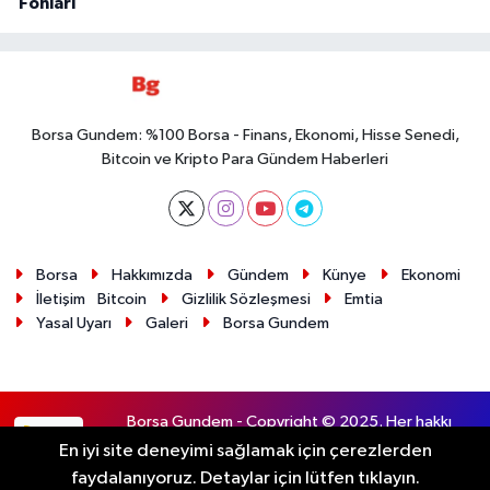
Fonları
Borsa Gundem: %100 Borsa - Finans, Ekonomi, Hisse Senedi,
Bitcoin ve Kripto Para Gündem Haberleri
Borsa
Hakkımızda
Gündem
Künye
Ekonomi
İletişim
Bitcoin
Gizlilik Sözleşmesi
Emtia
Yasal Uyarı
Galeri
Borsa Gundem
Borsa Gundem - Copyright © 2025. Her hakkı
RSS
saklıdır.
En iyi site deneyimi sağlamak için çerezlerden
faydalanıyoruz. Detaylar için lütfen tıklayın.