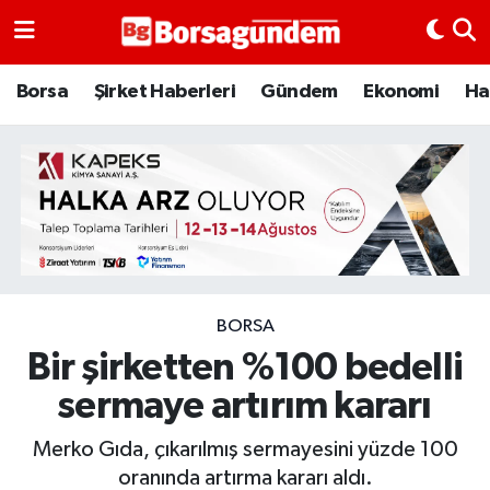
Borsa
Borsa
Şirket Haberleri
Gündem
Ekonomi
Ha
Ekonomi
Emtia
Galeri
Gündem
BORSA
Bir şirketten %100 bedelli
Bitcoin
sermaye artırım kararı
Şirket Haberleri
Merko Gıda, çıkarılmış sermayesini yüzde 100
Borsa Gundem
oranında artırma kararı aldı.