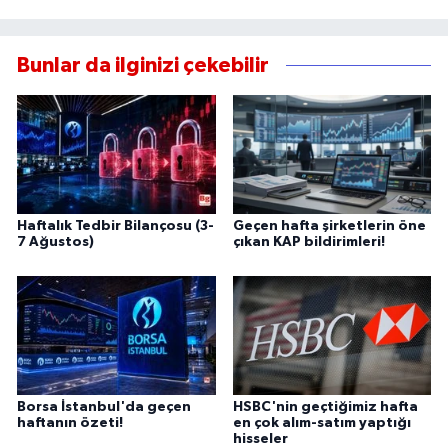
Bunlar da ilginizi çekebilir
Haftalık Tedbir Bilançosu (3-
Geçen hafta şirketlerin öne
7 Ağustos)
çıkan KAP bildirimleri!
Borsa İstanbul'da geçen
HSBC'nin geçtiğimiz hafta
haftanın özeti!
en çok alım-satım yaptığı
hisseler