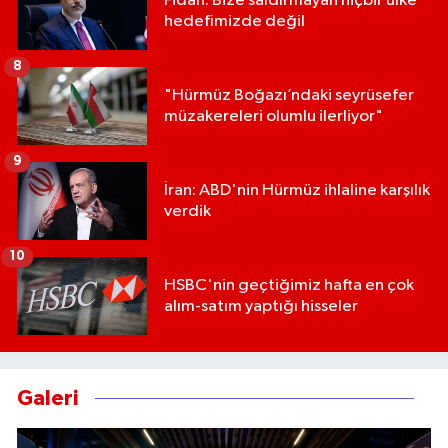
Fidan: Bize saldırmayan hiçbir ülke
hedefimizde değil
8
"Hürmüz Boğazı’ndaki seyrüsefer
müzakereleri olumlu ilerliyor"
9
İran: ABD'nin Hürmüz ihlaline karşılık
verdik
10
HSBC'nin geçtiğimiz hafta en çok
alım-satım yaptığı hisseler
Galeri