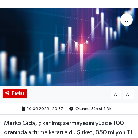
BIST 100 Isı Haritası
Coin Isı Haritası
Ekonomik Takvim
Kiripto Para Piyasası
Gizlilik Sözleşmesi
Hakkımızda
Paylaş
-
+
A
A
İletişim
10.06.2026 - 20:37
Okunma Süresi: 1 Dk
Merko Gıda, çıkarılmış sermayesini yüzde 100
oranında artırma kararı aldı. Şirket, 850 milyon TL