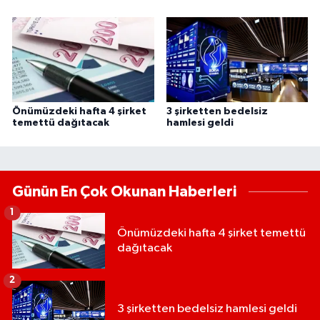
Önümüzdeki hafta 4 şirket
3 şirketten bedelsiz
temettü dağıtacak
hamlesi geldi
Günün En Çok Okunan Haberleri
1
Önümüzdeki hafta 4 şirket temettü
dağıtacak
2
3 şirketten bedelsiz hamlesi geldi