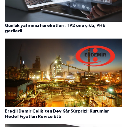
Günlük yatırımcı hareketleri: TP2 öne çıktı, PHE
geriledi
Ereğli Demir Çelik'ten Dev Kâr Sürprizi: Kurumlar
Hedef Fiyatları Revize Etti