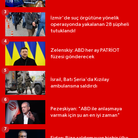
3
İzmir'de suç örgütüne yönelik
operasyonda yakalanan 28 şüpheli
tutuklandı!
4
Zelenskiy: ABD her ay PATRİOT
füzesi gönderecek
5
İsrail, Batı Şeria'da Kızılay
ambulansına saldırdı
6
Pezeşkiyan: "ABD ile anlaşmaya
varmak için şu an en iyi zaman"
7