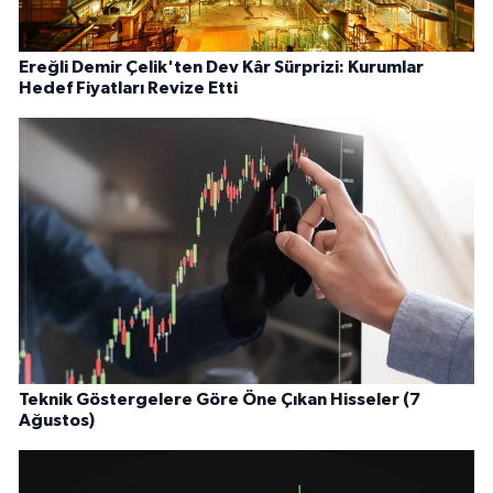
Ereğli Demir Çelik'ten Dev Kâr Sürprizi: Kurumlar
Hedef Fiyatları Revize Etti
Teknik Göstergelere Göre Öne Çıkan Hisseler (7
Ağustos)