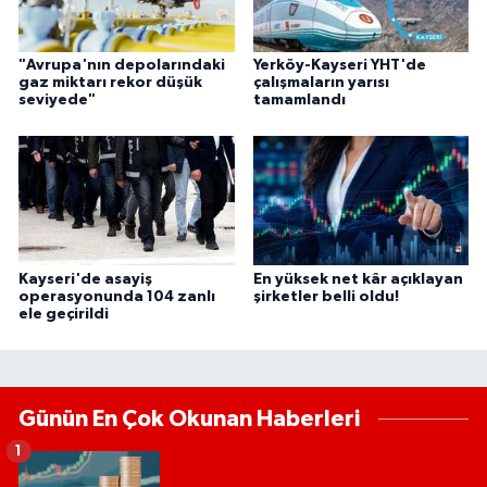
"Avrupa'nın depolarındaki
Yerköy-Kayseri YHT'de
gaz miktarı rekor düşük
çalışmaların yarısı
seviyede"
tamamlandı
Kayseri'de asayiş
En yüksek net kâr açıklayan
operasyonunda 104 zanlı
şirketler belli oldu!
ele geçirildi
Günün En Çok Okunan Haberleri
1