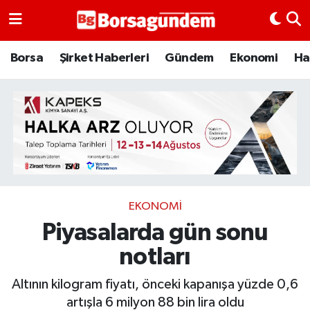
Borsa
Borsa
Şirket Haberleri
Gündem
Ekonomi
Ha
Ekonomi
Emtia
Galeri
Gündem
EKONOMI
Piyasalarda gün sonu
Bitcoin
notları
Şirket Haberleri
Altının kilogram fiyatı, önceki kapanışa yüzde 0,6
Borsa Gundem
artışla 6 milyon 88 bin lira oldu