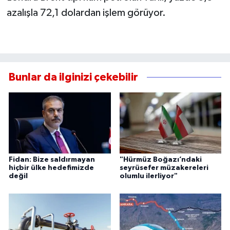
azalışla 72,1 dolardan işlem görüyor.
Bunlar da ilginizi çekebilir
Fidan: Bize saldırmayan
"Hürmüz Boğazı’ndaki
hiçbir ülke hedefimizde
seyrüsefer müzakereleri
değil
olumlu ilerliyor"