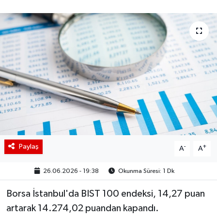
BIST 100 Isı Haritası
Coin Isı Haritası
Ekonomik Takvim
Kiripto Para Piyasası
Gizlilik Sözleşmesi
Hakkımızda
Paylaş
-
+
A
A
İletişim
26.06.2026 - 19:38
Okunma Süresi: 1 Dk
Borsa İstanbul'da BIST 100 endeksi, 14,27 puan
artarak 14.274,02 puandan kapandı.