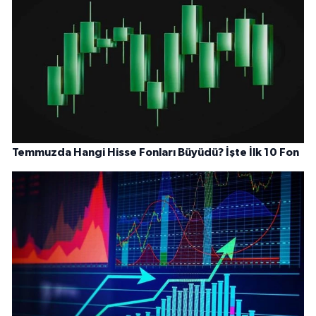
Temmuzda Hangi Hisse Fonları Büyüdü? İşte İlk 10 Fon