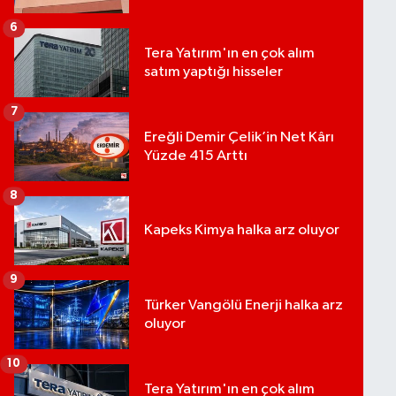
6
Tera Yatırım'ın en çok alım
satım yaptığı hisseler
7
Ereğli Demir Çelik’in Net Kârı
Yüzde 415 Arttı
8
Kapeks Kimya halka arz oluyor
9
Türker Vangölü Enerji halka arz
oluyor
10
Tera Yatırım'ın en çok alım