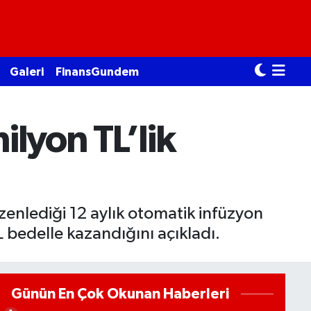
Galeri
FinansGundem
ilyon TL’lik
zenlediği 12 aylık otomatik infüzyon
 bedelle kazandığını açıkladı.
Günün En Çok Okunan Haberleri