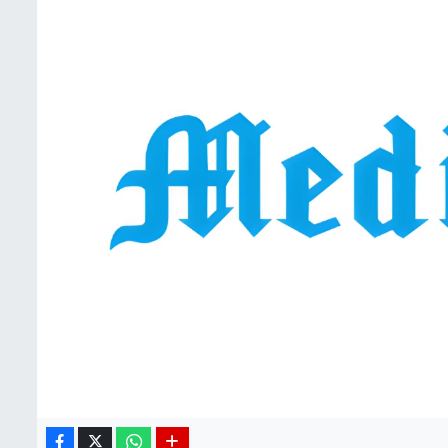
BIST 100 Isı Haritası
Coin Isı Haritası
Ekonomik Takvim
Kiripto Para Piyasası
Gizlilik Sözleşmesi
Hakkımızda
İletişim