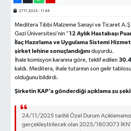
27.11.2025 - 11:44
Meditera Tıbbi Malzeme Sanayi ve Ticaret A.
Gazi Üniversitesi’nin “
12 Aylık Hastabaşı Pua
İlaç Hazırlama ve Uygulama Sistemi Hizmet
şirket lehine sonuçlandığını
duyurdu.
İhale komisyon kararına göre, teklif edilen
30.4
kaldı. Meditera, ihale tutarının son gelir tablos
olduğunu bildirdi.
Şirketin KAP’a gönderdiği açıklama şu şeki
24/11/2025 tarihli Özel Durum Açıklamamızda
gerçekleştirilecek olan 2025/1803073 İKN'li