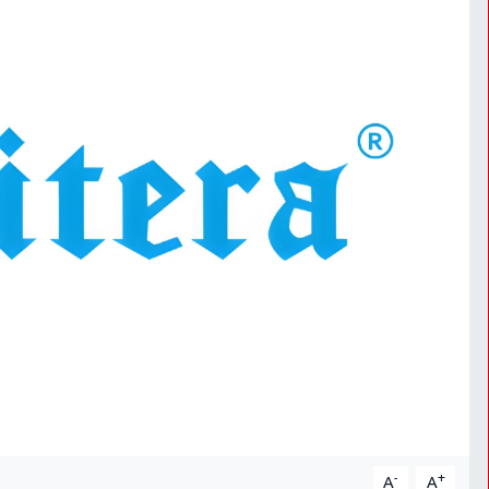
-
+
A
A