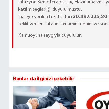
İnfüzyon Kemoterapisi İlaç Hazırlama ve Uy
katılım sağladığı duyurulmuştu.
İhaleye verilen teklif tutarı
30.497.335,20 
teklif verilen tutarın tamamının lehimize sonuç
Kamuoyuna saygıyla duyurulur.
Bunlar da ilginizi çekebilir