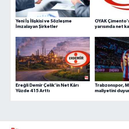
Yeni İş İlişkisi ve Sözleşme
OYAK Çimento'nu
İmzalayan Şirketler
yarısında net kar
Ereğli Demir Çelik’in Net Kârı
Trabzonspor, M
Yüzde 415 Arttı
maliyetini duyu