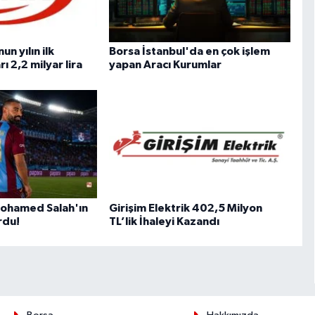
n yılın ilk
Borsa İstanbul'da en çok işlem
ı 2,2 milyar lira
yapan Aracı Kurumlar
ohamed Salah'ın
Girişim Elektrik 402,5 Milyon
rdu!
TL’lik İhaleyi Kazandı