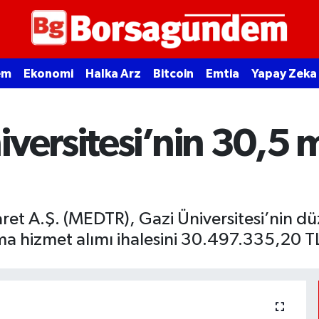
em
Ekonomi
Halka Arz
Bitcoin
Emtia
Yapay Zeka
versitesi’nin 30,5 m
et A.Ş. (MEDTR), Gazi Üniversitesi’nin dü
a hizmet alımı ihalesini 30.497.335,20 TL