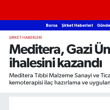
Borsa
Borsa
Şirket Haberleri
Günd
Ekonomi
ŞIRKET HABERLERI
Emtia
Meditera, Gazi Üni
Galeri
ihalesini kazandı
Gündem
Meditera Tıbbi Malzeme Sanayi ve Ticar
Bitcoin
kemoterapisi ilaç hazırlama ve uygulam
Şirket Haberleri
Borsa Gundem