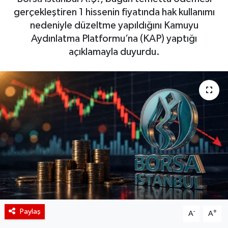
gerçekleştiren 1 hissenin fiyatında hak kullanımı
BIST 100 Isı Haritası
nedeniyle düzeltme yapıldığını Kamuyu
Aydınlatma Platformu’na (KAP) yaptığı
Coin Isı Haritası
açıklamayla duyurdu.
Ekonomik Takvim
Kiripto Para Piyasası
Gizlilik Sözleşmesi
Hakkımızda
İletişim
Paylaş
-
+
A
A