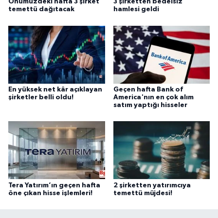
Önümüzdeki hafta 3 şirket
3 şirketten bedelsiz
temettü dağıtacak
hamlesi geldi
En yüksek net kâr açıklayan
Geçen hafta Bank of
şirketler belli oldu!
America'nın en çok alım
satım yaptığı hisseler
Tera Yatırım’ın geçen hafta
2 şirketten yatırımcıya
öne çıkan hisse işlemleri!
temettü müjdesi!