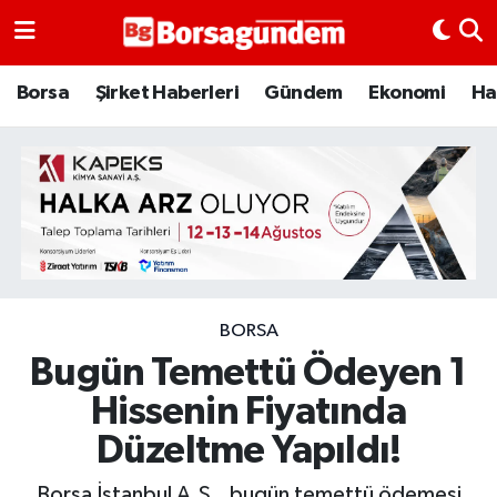
Borsa
Borsa
Şirket Haberleri
Gündem
Ekonomi
Ha
Ekonomi
Emtia
Galeri
Gündem
BORSA
Bugün Temettü Ödeyen 1
Bitcoin
Hissenin Fiyatında
Şirket Haberleri
Düzeltme Yapıldı!
Borsa Gundem
Borsa İstanbul A.Ş., bugün temettü ödemesi