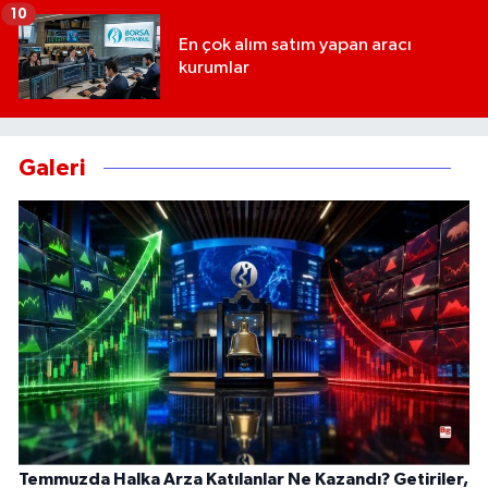
10
En çok alım satım yapan aracı
kurumlar
Galeri
Temmuzda Halka Arza Katılanlar Ne Kazandı? Getiriler,