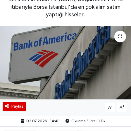
itibarıyla Borsa İstanbul'da en çok alım satım
BIST 100 Isı Haritası
yaptığı hisseler.
Coin Isı Haritası
Ekonomik Takvim
Kiripto Para Piyasası
Gizlilik Sözleşmesi
Hakkımızda
İletişim
Paylaş
-
+
A
A
02.07.2026 - 14:48
Okunma Süresi: 1 Dk