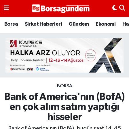
Borsa
Borsa
Şirket Haberleri
Gündem
Ekonomi
Ha
Ekonomi
Emtia
Galeri
Gündem
BORSA
Bank of America'nın (BofA)
Bitcoin
en çok alım satım yaptığı
Şirket Haberleri
hisseler
Borsa Gundem
Bank of America'nın (BofA), bugün saat 14.45