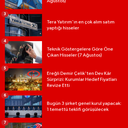
Ağustos)
3
Tera Yatırım'ın en çok alım satım
yaptığı hisseler
4
Teknik Göstergelere Göre Öne
Çıkan Hisseler (7 Ağustos)
5
Ereğli Demir Çelik'ten Dev Kâr
Sürprizi: Kurumlar Hedef Fiyatları
Revize Etti
6
Bugün 3 şirket genel kurul yapacak:
1 temettü teklifi görüşülecek
7