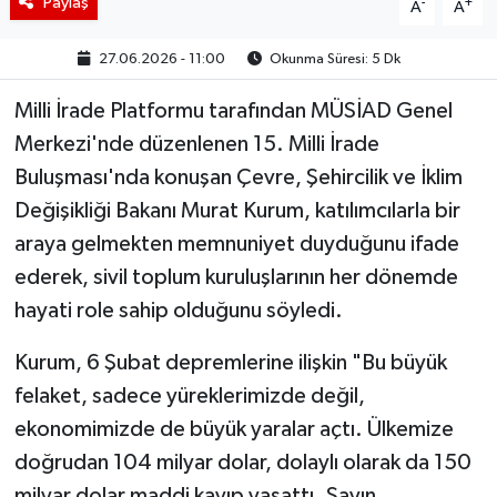
Paylaş
-
+
A
A
27.06.2026 - 11:00
Okunma Süresi: 5 Dk
Milli İrade Platformu tarafından MÜSİAD Genel
Merkezi'nde düzenlenen 15. Milli İrade
Buluşması'nda konuşan Çevre, Şehircilik ve İklim
Değişikliği Bakanı Murat Kurum, katılımcılarla bir
araya gelmekten memnuniyet duyduğunu ifade
ederek, sivil toplum kuruluşlarının her dönemde
hayati role sahip olduğunu söyledi.
Kurum, 6 Şubat depremlerine ilişkin "Bu büyük
felaket, sadece yüreklerimizde değil,
ekonomimizde de büyük yaralar açtı. Ülkemize
doğrudan 104 milyar dolar, dolaylı olarak da 150
milyar dolar maddi kayıp yaşattı. Sayın