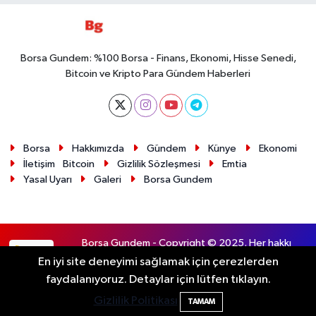
Borsa Gundem: %100 Borsa - Finans, Ekonomi, Hisse Senedi,
Bitcoin ve Kripto Para Gündem Haberleri
Borsa
Hakkımızda
Gündem
Künye
Ekonomi
İletişim
Bitcoin
Gizlilik Sözleşmesi
Emtia
Yasal Uyarı
Galeri
Borsa Gundem
Borsa Gundem - Copyright © 2025. Her hakkı
RSS
saklıdır.
En iyi site deneyimi sağlamak için çerezlerden
faydalanıyoruz. Detaylar için lütfen tıklayın.
Haber Yazılımı:
TE Bilişim
Gizlilik Politikası
TAMAM