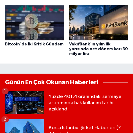
Bitcoin'de İki Kritik Gündem
VakıfBank'ın yılın ilk
yarısında net dönem karı 30
milyar lira
Günün En Çok Okunan Haberleri
1
Yüzde 401,4 oranındaki sermaye
artırımında hak kullanım tarihi
açıklandı
2
Borsa İstanbul Şirket Haberleri (7