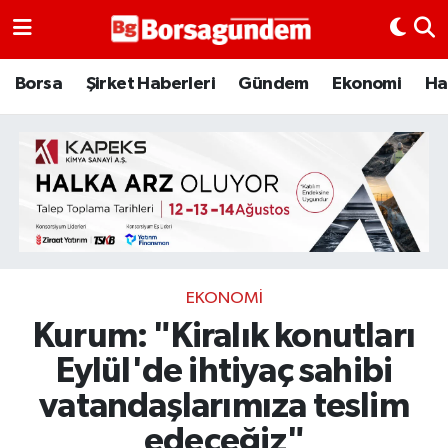
Borsa
Borsa
Şirket Haberleri
Gündem
Ekonomi
Ha
Ekonomi
Emtia
Galeri
Gündem
EKONOMI
Kurum: "Kiralık konutları
Bitcoin
Eylül'de ihtiyaç sahibi
Şirket Haberleri
vatandaşlarımıza teslim
Borsa Gundem
edeceğiz"