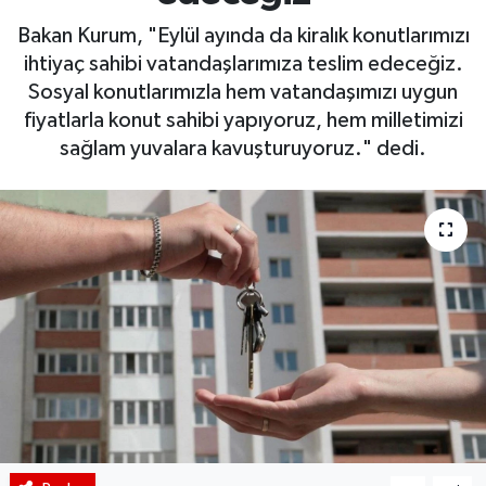
Bakan Kurum, "Eylül ayında da kiralık konutlarımızı
BIST 100 Isı Haritası
ihtiyaç sahibi vatandaşlarımıza teslim edeceğiz.
Sosyal konutlarımızla hem vatandaşımızı uygun
Coin Isı Haritası
fiyatlarla konut sahibi yapıyoruz, hem milletimizi
sağlam yuvalara kavuşturuyoruz." dedi.
Ekonomik Takvim
Kiripto Para Piyasası
Gizlilik Sözleşmesi
Hakkımızda
İletişim