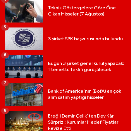
Teknik Göstergelere Göre Öne
Çıkan Hisseler (7 Ağustos)
5
3 şirket SPK başvurusunda bulundu
6
Bugün 3 şirket genel kurul yapacak:
1 temettü teklifi görüşülecek
7
Bank of America'nın (BofA) en çok
alım satım yaptığı hisseler
8
Ereğli Demir Çelik'ten Dev Kâr
Sürprizi: Kurumlar Hedef Fiyatları
Revize Etti