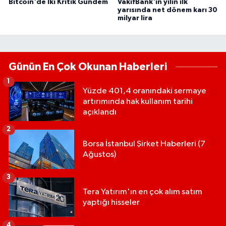
Bitcoin'de İki Kritik Gündem
VakıfBank'ın yılın ilk
yarısında net dönem karı 30
milyar lira
Günün En Çok Okunan Haberleri
1
Yüzde 401,4 oranındaki sermaye
artırımında hak kullanım tarihi
açıklandı
2
Borsa İstanbul Şirket Haberleri (7
Ağustos)
3
Tera Yatırım'ın en çok alım satım
yaptığı hisseler
4