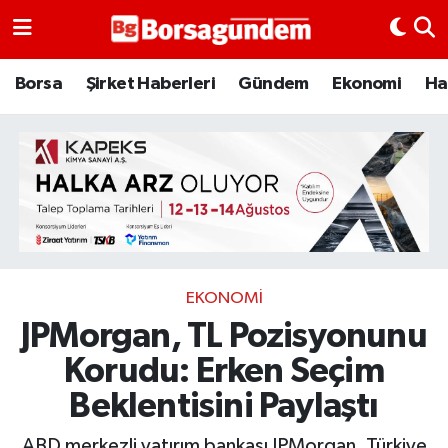
Borsa
Borsa
Şirket Haberleri
Gündem
Ekonomi
Ha
Ekonomi
Emtia
Galeri
Gündem
EKONOMI
JPMorgan, TL Pozisyonunu
Bitcoin
Korudu: Erken Seçim
Şirket Haberleri
Beklentisini Paylaştı
Borsa Gundem
ABD merkezli yatırım bankası JPMorgan, Türkiye