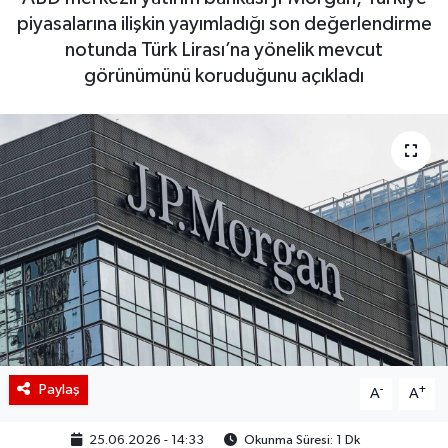
piyasalarına ilişkin yayımladığı son değerlendirme
BIST 100 Isı Haritası
notunda Türk Lirası’na yönelik mevcut
görünümünü koruduğunu açıkladı
Coin Isı Haritası
Ekonomik Takvim
Kiripto Para Piyasası
Gizlilik Sözleşmesi
Hakkımızda
İletişim
Paylaş
-
+
A
A
25.06.2026 - 14:33
Okunma Süresi: 1 Dk