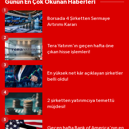
Günün En Çok Okunan Haberleri
1
Borsada 4 Şirketten Sermaye
Artırımı Kararı
2
Tera Yatırım’ın geçen hafta öne
çıkan hisse işlemleri!
3
En yüksek net kâr açıklayan şirketler
belli oldu!
4
2 şirketten yatırımcıya temettü
müjdesi!
5
Geçen hafta Bank of America'nın en