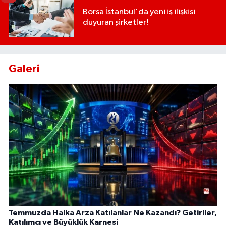
Borsa İstanbul'da yeni iş ilişkisi
duyuran şirketler!
Galeri
Temmuzda Halka Arza Katılanlar Ne Kazandı? Getiriler,
Katılımcı ve Büyüklük Karnesi