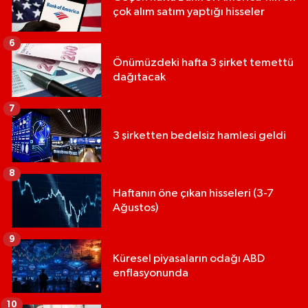
çok alım satım yaptığı hisseler
6
Önümüzdeki hafta 3 şirket temettü
dağıtacak
7
3 şirketten bedelsiz hamlesi geldi
8
Haftanın öne çıkan hisseleri (3-7
Ağustos)
9
Küresel piyasaların odağı ABD
enflasyonunda
10