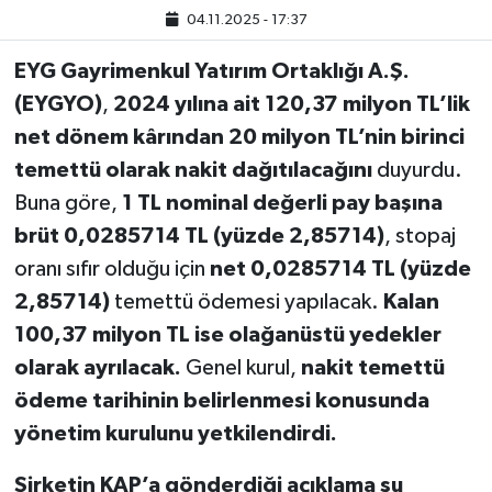
04.11.2025 - 17:37
EYG Gayrimenkul Yatırım Ortaklığı A.Ş.
(EYGYO)
,
2024 yılına ait 120,37 milyon TL’lik
net dönem kârından 20 milyon TL’nin birinci
temettü olarak nakit dağıtılacağını
duyurdu.
Buna göre,
1 TL nominal değerli pay başına
brüt 0,0285714 TL (yüzde 2,85714)
, stopaj
oranı sıfır olduğu için
net 0,0285714 TL (yüzde
2,85714)
temettü ödemesi yapılacak.
Kalan
100,37 milyon TL ise olağanüstü yedekler
olarak ayrılacak.
Genel kurul,
nakit temettü
ödeme tarihinin belirlenmesi konusunda
yönetim kurulunu yetkilendirdi.
Şirketin KAP’a gönderdiği açıklama şu