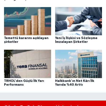
Temettü kararını açıklayan
Yeni İş İlişkisi ve Sözleşme
şirketler
İmzalayan Şirketler
TRHOL’den Güçlü İlk Yarı
Halkbank’ın Net Kârı İlk
Performans
Yarıda %40 Arttı