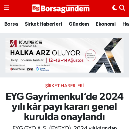
Borsa
Borsa
Şirket Haberleri
Gündem
Ekonomi
Ha
Ekonomi
Emtia
Galeri
Gündem
ŞIRKET HABERLERI
EYG Gayrimenkul’de 2024
Bitcoin
yılı kâr payı kararı genel
Şirket Haberleri
kurulda onaylandı
Borsa Gundem
EYG GYO A.Ş. (EYGYO), 2024 yılı kârından