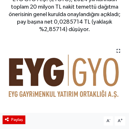
toplam 20 milyon TL nakit temettü dağıtma
BIST 100 Isı Haritası
önerisinin genel kurulda onaylandığını açıkladı;
pay başına net 0,0285714 TL (yaklaşık
Coin Isı Haritası
%2,85714) düşüyor.
Ekonomik Takvim
Kiripto Para Piyasası
Gizlilik Sözleşmesi
Hakkımızda
İletişim
Paylaş
-
+
A
A