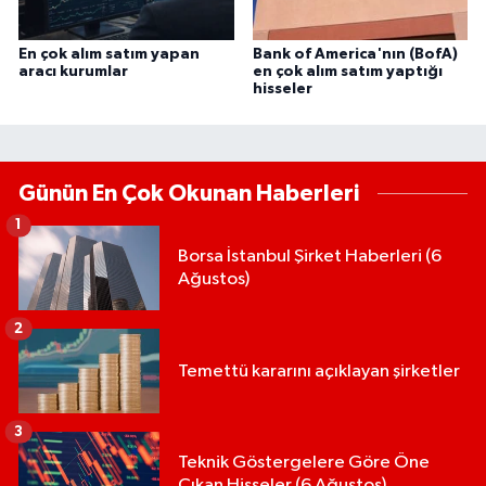
En çok alım satım yapan
Bank of America'nın (BofA)
aracı kurumlar
en çok alım satım yaptığı
hisseler
Günün En Çok Okunan Haberleri
1
Borsa İstanbul Şirket Haberleri (6
Ağustos)
2
Temettü kararını açıklayan şirketler
3
Teknik Göstergelere Göre Öne
Çıkan Hisseler (6 Ağustos)