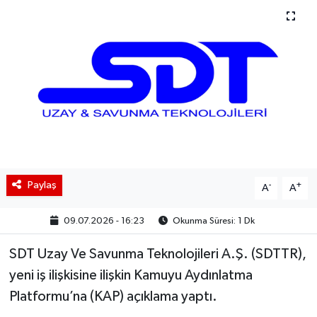
BIST 100 Isı Haritası
Coin Isı Haritası
Ekonomik Takvim
Kiripto Para Piyasası
Gizlilik Sözleşmesi
Paylaş
-
+
A
A
Hakkımızda
09.07.2026 - 16:23
Okunma Süresi: 1 Dk
İletişim
SDT Uzay Ve Savunma Teknolojileri A.Ş. (SDTTR),
yeni iş ilişkisine ilişkin Kamuyu Aydınlatma
Platformu’na (KAP) açıklama yaptı.