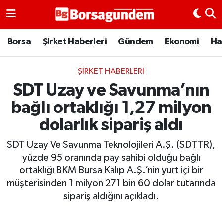
Borsa
Borsa
Şirket Haberleri
Gündem
Ekonomi
Ha
Ekonomi
ŞIRKET HABERLERI
SDT Uzay ve Savunma’nın
Emtia
bağlı ortaklığı 1,27 milyon
Galeri
dolarlık sipariş aldı
Gündem
SDT Uzay Ve Savunma Teknolojileri A.Ş. (SDTTR),
yüzde 95 oranında pay sahibi olduğu bağlı
Bitcoin
ortaklığı BKM Bursa Kalıp A.Ş.’nin yurt içi bir
müşterisinden 1 milyon 271 bin 60 dolar tutarında
Şirket Haberleri
sipariş aldığını açıkladı.
Borsa Gundem