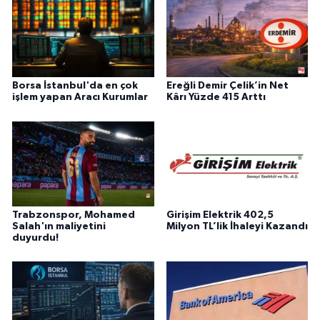
Borsa İstanbul'da en çok
Ereğli Demir Çelik’in Net
işlem yapan Aracı Kurumlar
Kârı Yüzde 415 Arttı
Trabzonspor, Mohamed
Girişim Elektrik 402,5
Salah'ın maliyetini
Milyon TL’lik İhaleyi Kazandı
duyurdu!