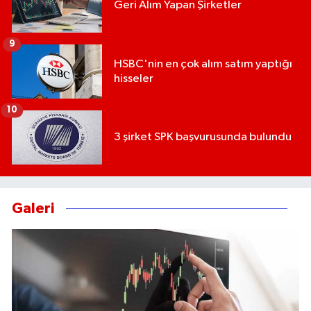
Geri Alım Yapan Şirketler
9
HSBC'nin en çok alım satım yaptığı
hisseler
10
3 şirket SPK başvurusunda bulundu
Galeri