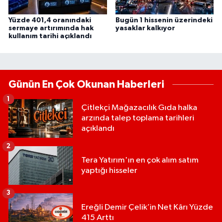
Yüzde 401,4 oranındaki
Bugün 1 hissenin üzerindeki
sermaye artırımında hak
yasaklar kalkıyor
kullanım tarihi açıklandı
Günün En Çok Okunan Haberleri
1
Çitlekçi Mağazacılık Gıda halka
arzında talep toplama tarihleri
açıklandı
2
Tera Yatırım'ın en çok alım satım
yaptığı hisseler
3
Ereğli Demir Çelik’in Net Kârı Yüzde
415 Arttı