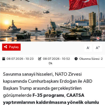
BIST 100 Isı Haritası
Coin Isı Haritası
Ekonomik Takvim
Kiripto Para Piyasası
Paylaş
-
+
A
A
Gizlilik Sözleşmesi
08.07.2026 - 10:23
08.07.2026 - 10:52
Okunma Süresi: 2
Dk
Hakkımızda
Savunma sanayii hisseleri, NATO Zirvesi
İletişim
kapsamında Cumhurbaşkanı Erdoğan ile ABD
Başkanı Trump arasında gerçekleştirilen
görüşmelerde
F-35 programı
,
CAATSA
yaptırımlarının kaldırılmasına yönelik olumlu