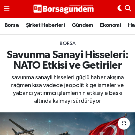
Borsa
Borsa
Şirket Haberleri
Gündem
Ekonomi
Ha
Ekonomi
BORSA
Savunma Sanayi Hisseleri:
Emtia
NATO Etkisi ve Getiriler
Galeri
savunma sanayii hisseleri güçlü haber akışına
Gündem
rağmen kısa vadede jeopolitik gelişmeler ve
yabancı yatırımcı işlemlerinin etkisiyle baskı
Bitcoin
altında kalmayı sürdürüyor
Şirket Haberleri
Borsa Gundem