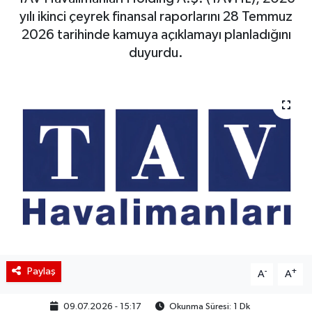
yılı ikinci çeyrek finansal raporlarını 28 Temmuz
BIST 100 Isı Haritası
2026 tarihinde kamuya açıklamayı planladığını
duyurdu.
Coin Isı Haritası
Ekonomik Takvim
Kiripto Para Piyasası
Gizlilik Sözleşmesi
Hakkımızda
İletişim
Paylaş
-
+
A
A
09.07.2026 - 15:17
Okunma Süresi: 1 Dk