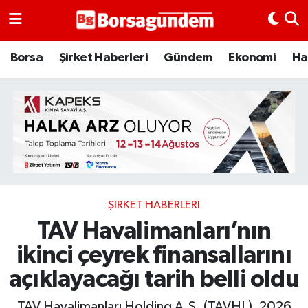
Borsa
Borsa
Şirket Haberleri
Gündem
Ekonomi
Ha
Ekonomi
Emtia
Galeri
Gündem
ŞIRKET HABERLERI
TAV Havalimanları’nın
Bitcoin
ikinci çeyrek finansallarını
Şirket Haberleri
açıklayacağı tarih belli oldu
Borsa Gundem
TAV Havalimanları Holding A.Ş. (TAVHL), 2026