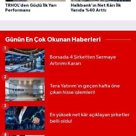
TRHOL’den Güçlü İlk Yarı
Halkbank’ın Net Kârı İlk
Performans
Yarıda %40 Arttı
Günün En Çok Okunan Haberleri
1
Borsada 4 Şirketten Sermaye
Artırımı Kararı
2
Tera Yatırım’ın geçen hafta öne
çıkan hisse işlemleri!
3
En yüksek net kâr açıklayan şirketler
belli oldu!
4