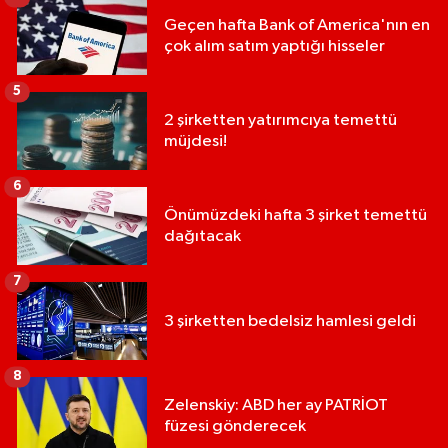
Geçen hafta Bank of America'nın en
çok alım satım yaptığı hisseler
5
2 şirketten yatırımcıya temettü
müjdesi!
6
Önümüzdeki hafta 3 şirket temettü
dağıtacak
7
3 şirketten bedelsiz hamlesi geldi
8
Zelenskiy: ABD her ay PATRİOT
füzesi gönderecek