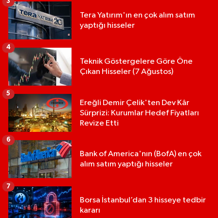
3
Tera Yatırım'ın en çok alım satım
yaptığı hisseler
4
Teknik Göstergelere Göre Öne
Çıkan Hisseler (7 Ağustos)
5
Ereğli Demir Çelik'ten Dev Kâr
Sürprizi: Kurumlar Hedef Fiyatları
Revize Etti
6
Bank of America'nın (BofA) en çok
alım satım yaptığı hisseler
7
Borsa İstanbul’dan 3 hisseye tedbir
kararı