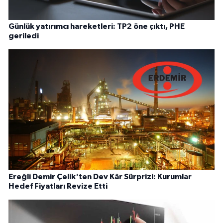
Günlük yatırımcı hareketleri: TP2 öne çıktı, PHE
geriledi
Ereğli Demir Çelik'ten Dev Kâr Sürprizi: Kurumlar
Hedef Fiyatları Revize Etti