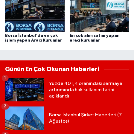
Borsa İstanbul'da en çok
En çok alım satım yapan
işlem yapan Aracı Kurumlar
aracı kurumlar
Günün En Çok Okunan Haberleri
1
Yüzde 401,4 oranındaki sermaye
artırımında hak kullanım tarihi
açıklandı
2
Borsa İstanbul Şirket Haberleri (7
Ağustos)