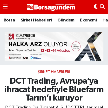
Borsa
Borsa
Şirket Haberleri
Gündem
Ekonomi
Ha
Ekonomi
Emtia
Galeri
Gündem
ŞIRKET HABERLERI
DCT Trading, Avrupa’ya
Bitcoin
ihracat hedefiyle Bluefarm
Şirket Haberleri
Tarım’ı kuruyor
Borsa Gundem
DCT Trading Dış Ticaret A.Ş. (DCTTR), tarımsal