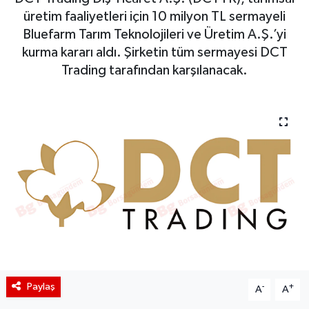
üretim faaliyetleri için 10 milyon TL sermayeli
BIST 100 Isı Haritası
Bluefarm Tarım Teknolojileri ve Üretim A.Ş.’yi
kurma kararı aldı. Şirketin tüm sermayesi DCT
Coin Isı Haritası
Trading tarafından karşılanacak.
Ekonomik Takvim
Kiripto Para Piyasası
Gizlilik Sözleşmesi
Hakkımızda
İletişim
Paylaş
-
+
A
A