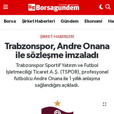
Borsa
Borsa
Şirket Haberleri
Gündem
Ekonomi
Ha
Ekonomi
ŞIRKET HABERLERI
Trabzonspor, Andre Onana
Emtia
ile sözleşme imzaladı
Galeri
Trabzonspor Sportif Yatırım ve Futbol
Gündem
İşletmeciliği Ticaret A.Ş. (TSPOR), profesyonel
futbolcu Andre Onana ile 1 yıllık anlaşma
Bitcoin
sağlandığını açıkladı.
Şirket Haberleri
Borsa Gundem