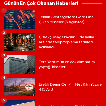
Günün En Çok Okunan Haberleri
1
Teknik Göstergelere Göre Öne
Çıkan Hisseler (6 Ağustos)
2
Çitlekçi Mağazacılık Gıda halka
arzında talep toplama tarihleri
açıklandı
3
Tera Yatırım'ın en çok alım satım
yaptığı hisseler
4
Ereğli Demir Çelik’in Net Kârı Yüzde
415 Arttı
5