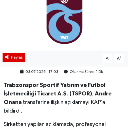
BIST 100 Isı Haritası
Coin Isı Haritası
Ekonomik Takvim
Kiripto Para Piyasası
Paylaş
-
+
A
A
Gizlilik Sözleşmesi
03.07.2026 - 17:03
Okunma Süresi: 1 Dk
Hakkımızda
Trabzonspor Sportif Yatırım ve Futbol
İşletmeciliği Ticaret A.Ş. (TSPOR)
,
Andre
İletişim
Onana
transferine ilişkin açıklamayı KAP’a
bildirdi.
Şirketten yapılan açıklamada, profesyonel