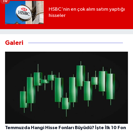
10
HSBC'nin en çok alım satım yaptığı
hisseler
Galeri
Temmuzda Hangi Hisse Fonları Büyüdü? İşte İlk 10 Fon