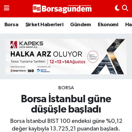
Borsa
Borsa
Şirket Haberleri
Gündem
Ekonomi
Ha
Ekonomi
Emtia
Galeri
Gündem
BORSA
Borsa İstanbul güne
Bitcoin
düşüşle başladı
Şirket Haberleri
Borsa İstanbul BIST 100 endeksi güne %0,12
Borsa Gundem
değer kaybıyla 13.725,21 puandan başladı.