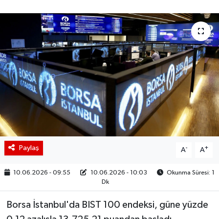
BIST 100 Isı Haritası
Coin Isı Haritası
Ekonomik Takvim
Kiripto Para Piyasası
Gizlilik Sözleşmesi
Hakkımızda
Paylaş
-
+
A
A
İletişim
10.06.2026 - 09:55
10.06.2026 - 10:03
Okunma Süresi: 1
Dk
Borsa İstanbul'da BIST 100 endeksi, güne yüzde