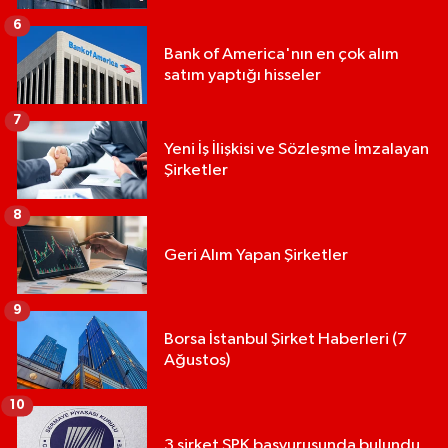
6
Bank of America'nın en çok alım
satım yaptığı hisseler
7
Yeni İş İlişkisi ve Sözleşme İmzalayan
Şirketler
8
Geri Alım Yapan Şirketler
9
Borsa İstanbul Şirket Haberleri (7
Ağustos)
10
3 şirket SPK başvurusunda bulundu