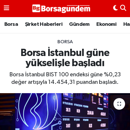
Borsa
Borsa
Şirket Haberleri
Gündem
Ekonomi
Ha
Ekonomi
BORSA
Borsa İstanbul güne
Emtia
yükselişle başladı
Galeri
Borsa İstanbul BIST 100 endeksi güne %0,23
Gündem
değer artışıyla 14.454,31 puandan başladı.
Bitcoin
Şirket Haberleri
Borsa Gundem