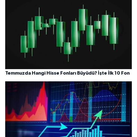
Temmuzda Hangi Hisse Fonları Büyüdü? İşte İlk 10 Fon