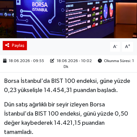
BIST 100 Isı Haritası
Coin Isı Haritası
Ekonomik Takvim
Paylaş
-
+
A
A
Kiripto Para Piyasası
18.06.2026 - 09:55
18.06.2026 - 10:02
Okunma Süresi: 1
Dk
Gizlilik Sözleşmesi
Borsa İstanbul'da BIST 100 endeksi, güne yüzde
Hakkımızda
0,23 yükselişle 14.454,31 puandan başladı.
Dün satış ağırlıklı bir seyir izleyen Borsa
İletişim
İstanbul'da BIST 100 endeksi, günü yüzde 0,50
değer kaybederek 14.421,15 puandan
tamamladı.