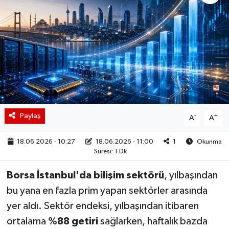
BIST 100 Isı Haritası
Coin Isı Haritası
Ekonomik Takvim
Kiripto Para Piyasası
Paylaş
-
+
A
A
Gizlilik Sözleşmesi
18.06.2026 - 10:27
18.06.2026 - 11:00
1
Okunma
Hakkımızda
Süresi: 1 Dk
Borsa İstanbul'da bilişim sektörü
, yılbaşından
İletişim
bu yana en fazla prim yapan sektörler arasında
yer aldı. Sektör endeksi, yılbaşından itibaren
ortalama
%88 getiri
sağlarken, haftalık bazda