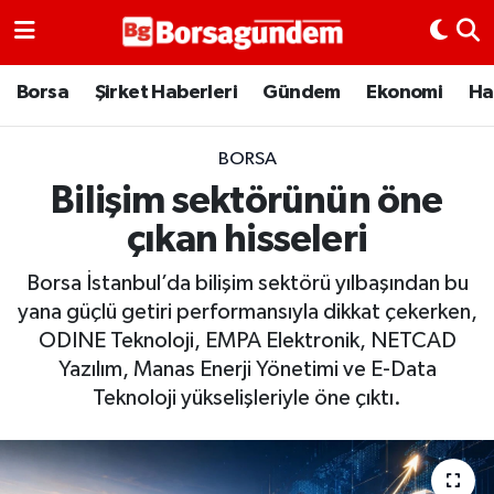
Borsa
Borsa
Şirket Haberleri
Gündem
Ekonomi
Ha
Ekonomi
BORSA
Bilişim sektörünün öne
Emtia
çıkan hisseleri
Galeri
Borsa İstanbul’da bilişim sektörü yılbaşından bu
Gündem
yana güçlü getiri performansıyla dikkat çekerken,
ODINE Teknoloji, EMPA Elektronik, NETCAD
Bitcoin
Yazılım, Manas Enerji Yönetimi ve E-Data
Teknoloji yükselişleriyle öne çıktı.
Şirket Haberleri
Borsa Gundem