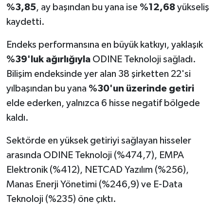
%3,85
, ay başından bu yana ise
%12,68
yükseliş
kaydetti.
Endeks performansına en büyük katkıyı, yaklaşık
%39'luk ağırlığıyla
ODINE Teknoloji sağladı.
Bilişim endeksinde yer alan 38 şirketten 22'si
yılbaşından bu yana
%30'un üzerinde getiri
elde ederken, yalnızca 6 hisse negatif bölgede
kaldı.
Sektörde en yüksek getiriyi sağlayan hisseler
arasında ODINE Teknoloji (%474,7), EMPA
Elektronik (%412), NETCAD Yazılım (%256),
Manas Enerji Yönetimi (%246,9) ve E-Data
Teknoloji (%235) öne çıktı.