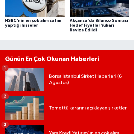
HSBC'nin en çok alım satım
Akçansa'da Bilanço Sonrası
yaptığı hisseler
Hedef Fiyatlar Yukarı
Revize Edildi
Günün En Çok Okunan Haberleri
1
Borsa İstanbul Şirket Haberleri (6
Ağustos)
2
Temettü kararını açıklayan şirketler
3
Yapı Kredi Yatırım'ın en çok alım