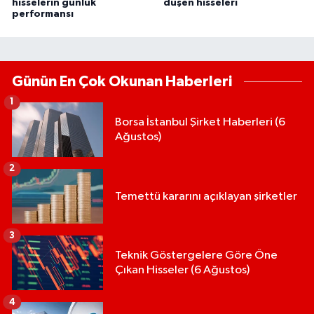
hisselerin günlük
düşen hisseleri
performansı
Günün En Çok Okunan Haberleri
1
Borsa İstanbul Şirket Haberleri (6
Ağustos)
2
Temettü kararını açıklayan şirketler
3
Teknik Göstergelere Göre Öne
Çıkan Hisseler (6 Ağustos)
4