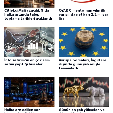
Çitlekçi Mağazacılık Gıda
OYAK Çimento'nun yılın ilk
halka arzında talep
yarısında net karı 2,2 milyar
toplama tarihleri açıklandı
lira
İnfo Yatırım'ın en çok alım
Avrupa borsaları, İngiltere
satım yaptığı hisseler
dışında günü yükselişle
tamamladı
Halka arz edilen son
Günün en çok yükselen ve