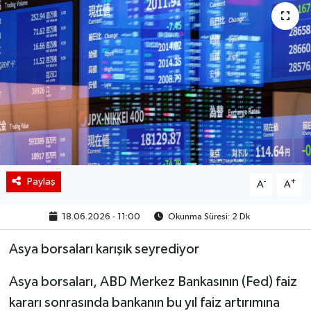
BIST 100 Isı Haritası
Coin Isı Haritası
Ekonomik Takvim
Kiripto Para Piyasası
Gizlilik Sözleşmesi
Paylaş
-
+
A
A
Hakkımızda
18.06.2026 - 11:00
Okunma Süresi: 2 Dk
İletişim
Asya borsaları karışık seyrediyor
Asya borsaları, ABD Merkez Bankasının (Fed) faiz
kararı sonrasında bankanın bu yıl faiz artırımına