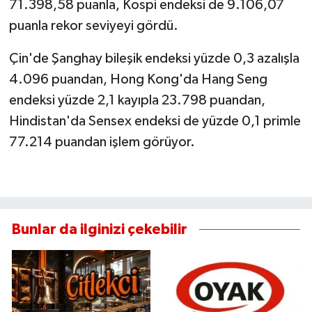
71.398,58 puanla, Kospi endeksi de 9.106,07
puanla rekor seviyeyi gördü.
Çin'de Şanghay bileşik endeksi yüzde 0,3 azalışla
4.096 puandan, Hong Kong'da Hang Seng
endeksi yüzde 2,1 kayıpla 23.798 puandan,
Hindistan'da Sensex endeksi de yüzde 0,1 primle
77.214 puandan işlem görüyor.
Bunlar da ilginizi çekebilir