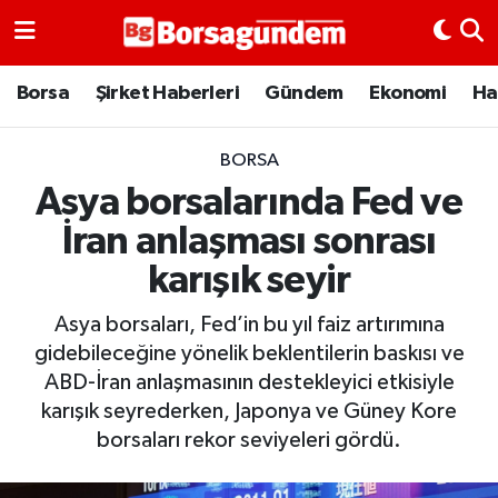
Borsa
Borsa
Şirket Haberleri
Gündem
Ekonomi
Ha
Ekonomi
BORSA
Asya borsalarında Fed ve
Emtia
İran anlaşması sonrası
Galeri
karışık seyir
Gündem
Asya borsaları, Fed’in bu yıl faiz artırımına
gidebileceğine yönelik beklentilerin baskısı ve
Bitcoin
ABD-İran anlaşmasının destekleyici etkisiyle
karışık seyrederken, Japonya ve Güney Kore
Şirket Haberleri
borsaları rekor seviyeleri gördü.
Borsa Gundem