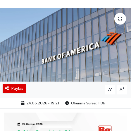
BIST 100 Isı Haritası
Coin Isı Haritası
Ekonomik Takvim
Kiripto Para Piyasası
Gizlilik Sözleşmesi
Hakkımızda
Paylaş
-
+
A
A
İletişim
24.06.2026 - 19:21
Okunma Süresi: 1 Dk