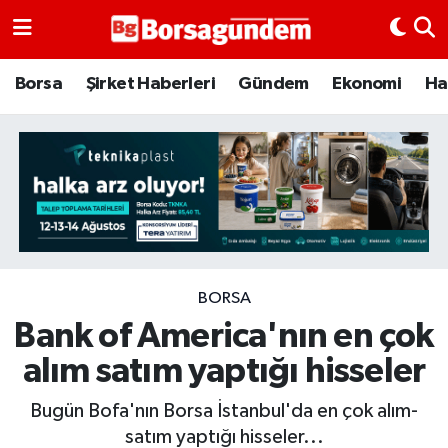
Borsa
Borsa
Şirket Haberleri
Gündem
Ekonomi
Ha
Ekonomi
Emtia
Galeri
Gündem
BORSA
Bank of America'nın en çok
Bitcoin
alım satım yaptığı hisseler
Şirket Haberleri
Bugün Bofa'nın Borsa İstanbul'da en çok alım-
Borsa Gundem
satım yaptığı hisseler...