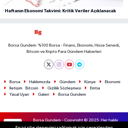
Haftanın Ekonomi Takvimi: Kritik Veriler Açıklanacak
Borsa Gundem: %100 Borsa - Finans, Ekonomi, Hisse Senedi,
Bitcoin ve Kripto Para Gündem Haberleri
Borsa
Hakkımızda
Gündem
Künye
Ekonomi
İletişim
Bitcoin
Gizlilik Sözleşmesi
Emtia
Yasal Uyarı
Galeri
Borsa Gundem
Borsa Gundem - Copyright © 2025. Her hakkı
RSS
saklıdır.
En iyi site deneyimi sağlamak için çerezlerden