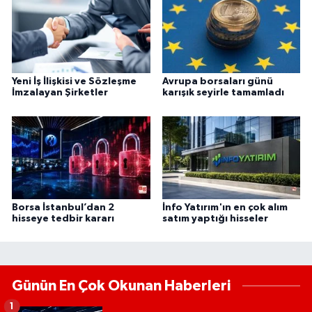
Yeni İş İlişkisi ve Sözleşme
Avrupa borsaları günü
İmzalayan Şirketler
karışık seyirle tamamladı
Borsa İstanbul’dan 2
İnfo Yatırım'ın en çok alım
hisseye tedbir kararı
satım yaptığı hisseler
Günün En Çok Okunan Haberleri
1