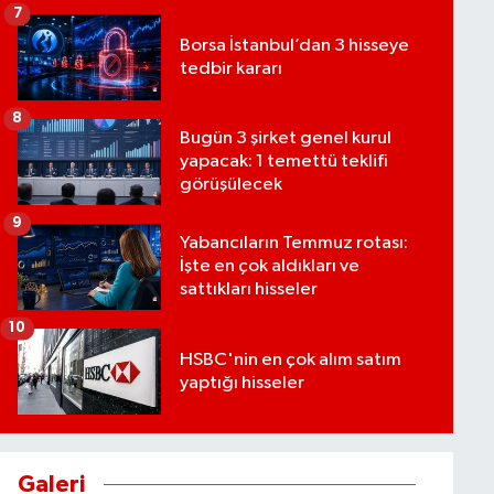
7
Borsa İstanbul’dan 3 hisseye
tedbir kararı
8
Bugün 3 şirket genel kurul
yapacak: 1 temettü teklifi
görüşülecek
9
Yabancıların Temmuz rotası:
İşte en çok aldıkları ve
sattıkları hisseler
10
HSBC'nin en çok alım satım
yaptığı hisseler
Galeri