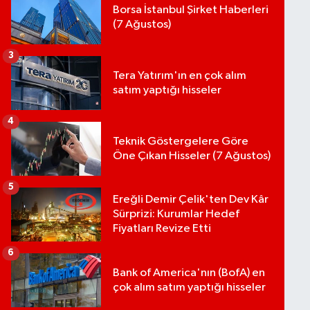
Borsa İstanbul Şirket Haberleri
(7 Ağustos)
3
Tera Yatırım'ın en çok alım
satım yaptığı hisseler
4
Teknik Göstergelere Göre
Öne Çıkan Hisseler (7 Ağustos)
5
Ereğli Demir Çelik'ten Dev Kâr
Sürprizi: Kurumlar Hedef
Fiyatları Revize Etti
6
Bank of America'nın (BofA) en
çok alım satım yaptığı hisseler