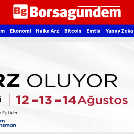
em
Ekonomi
Halka Arz
Bitcoin
Emtia
Yapay Zeka