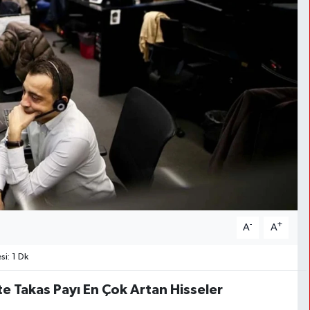
-
+
A
A
i: 1 Dk
te Takas Payı En Çok Artan Hisseler