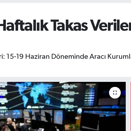
aftalık Takas Verile
leri: 15-19 Haziran Döneminde Aracı Kurum