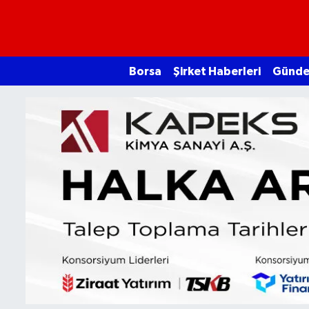
Borsa
Borsa
Şirket Haberleri
Günd
Ekonomi
Emtia
Galeri
Gündem
Bitcoin
Şirket Haberleri
Borsa Gundem