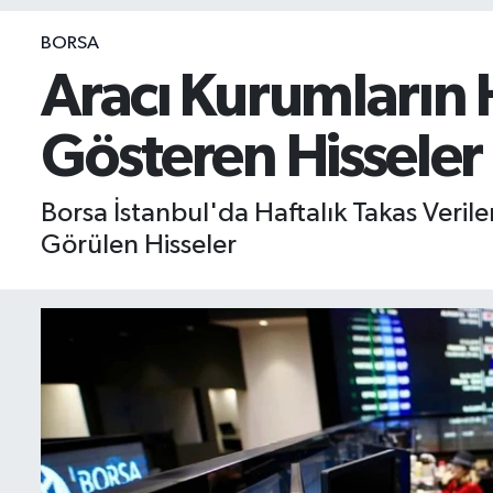
BIST 100 Isı Haritası
BORSA
Aracı Kurumların H
Coin Isı Haritası
Gösteren Hisseler
Ekonomik Takvim
Kiripto Para Piyasası
Borsa İstanbul'da Haftalık Takas Veri
Görülen Hisseler
Gizlilik Sözleşmesi
Hakkımızda
İletişim