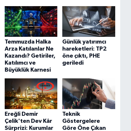
Temmuzda Halka
Günlük yatırımcı
Arza Katılanlar Ne
hareketleri: TP2
Kazandı? Getiriler,
öne çıktı, PHE
Katılımcı ve
geriledi
Büyüklük Karnesi
Ereğli Demir
Teknik
Çelik'ten Dev Kâr
Göstergelere
Sürprizi: Kurumlar
Göre Öne Çıkan