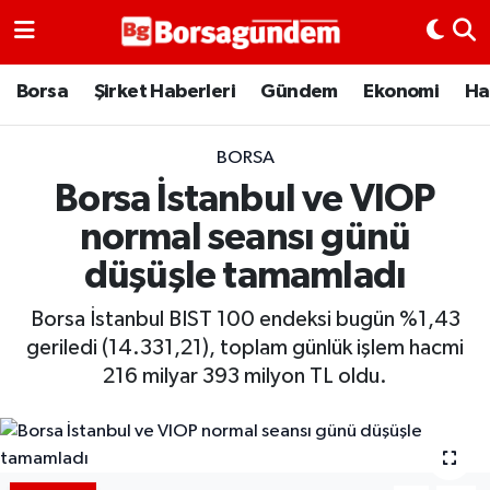
Borsa
Borsa
Şirket Haberleri
Gündem
Ekonomi
Ha
Ekonomi
BORSA
Borsa İstanbul ve VIOP
Emtia
normal seansı günü
Galeri
düşüşle tamamladı
Gündem
Borsa İstanbul BIST 100 endeksi bugün %1,43
geriledi (14.331,21), toplam günlük işlem hacmi
Bitcoin
216 milyar 393 milyon TL oldu.
Şirket Haberleri
Borsa Gundem