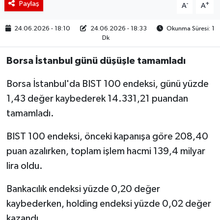
Paylaş
-
+
A
A
BIST 100 Isı Haritası
24.06.2026 - 18:10
24.06.2026 - 18:33
Okunma Süresi: 1
Dk
Coin Isı Haritası
Borsa İstanbul günü düşüşle tamamladı
Ekonomik Takvim
Borsa İstanbul'da BIST 100 endeksi, günü yüzde
Kiripto Para Piyasası
1,43 değer kaybederek 14.331,21 puandan
tamamladı.
Gizlilik Sözleşmesi
BIST 100 endeksi, önceki kapanışa göre 208,40
Hakkımızda
puan azalırken, toplam işlem hacmi 139,4 milyar
lira oldu.
İletişim
Bankacılık endeksi yüzde 0,20 değer
kaybederken, holding endeksi yüzde 0,02 değer
kazandı.