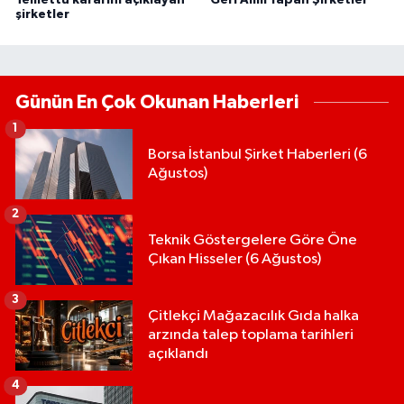
Temettü kararını açıklayan
Geri Alım Yapan Şirketler
şirketler
Günün En Çok Okunan Haberleri
1
Borsa İstanbul Şirket Haberleri (6
Ağustos)
2
Teknik Göstergelere Göre Öne
Çıkan Hisseler (6 Ağustos)
3
Çitlekçi Mağazacılık Gıda halka
arzında talep toplama tarihleri
açıklandı
4