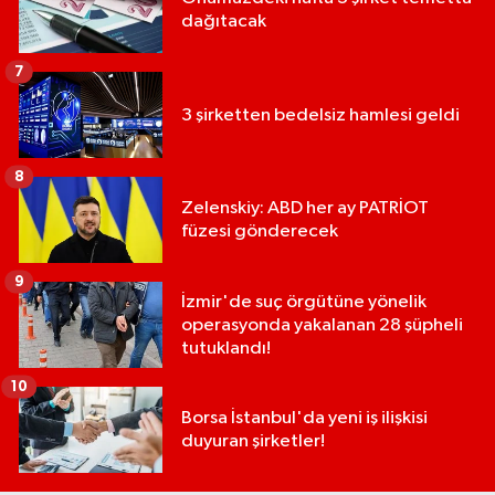
dağıtacak
7
3 şirketten bedelsiz hamlesi geldi
8
Zelenskiy: ABD her ay PATRİOT
füzesi gönderecek
9
İzmir'de suç örgütüne yönelik
operasyonda yakalanan 28 şüpheli
tutuklandı!
10
Borsa İstanbul'da yeni iş ilişkisi
duyuran şirketler!