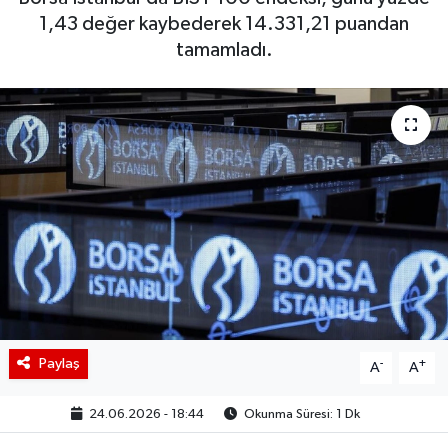
1,43 değer kaybederek 14.331,21 puandan
BIST 100 Isı Haritası
tamamladı.
Coin Isı Haritası
Ekonomik Takvim
Kiripto Para Piyasası
Gizlilik Sözleşmesi
Hakkımızda
İletişim
Paylaş
-
+
A
A
24.06.2026 - 18:44
Okunma Süresi: 1 Dk