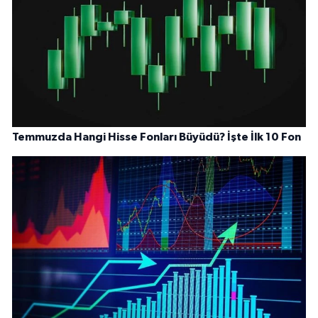
Temmuzda Hangi Hisse Fonları Büyüdü? İşte İlk 10 Fon