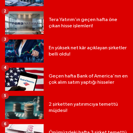
2
Tera Yatırım’ın geçen hafta öne
çıkan hisse işlemleri!
3
En yüksek net kâr açıklayan şirketler
belli oldu!
4
Geçen hafta Bank of America'nın en
çok alım satım yaptığı hisseler
5
2 şirketten yatırımcıya temettü
müjdesi!
6
Önümüzdeki hafta 3 şirket temettü