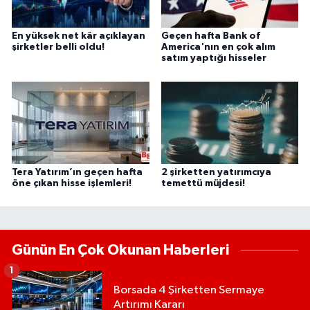
En yüksek net kâr açıklayan
Geçen hafta Bank of
şirketler belli oldu!
America'nın en çok alım
satım yaptığı hisseler
Tera Yatırım’ın geçen hafta
2 şirketten yatırımcıya
öne çıkan hisse işlemleri!
temettü müjdesi!
Günün En Çok Okunan Haberleri
1
Borsada 4 Şirketten Sermaye
Artırımı Kararı