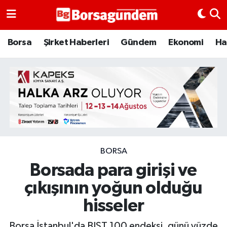
Borsa
Borsa
Şirket Haberleri
Gündem
Ekonomi
Ha
Ekonomi
Emtia
Galeri
Gündem
BORSA
Borsada para girişi ve
Bitcoin
çıkışının yoğun olduğu
Şirket Haberleri
hisseler
Borsa Gundem
Borsa İstanbul'da BIST 100 endeksi, günü yüzde