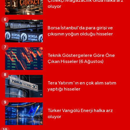
Çitlekçi Mağazacılık Gıda halka arz
oluyor
6
Borsa İstanbul’da para girişi ve
çıkışının yoğun olduğu hisseler
7
Teknik Göstergelere Göre Öne
Çıkan Hisseler (6 Ağustos)
8
Tera Yatırım'ın en çok alım satım
yaptığı hisseler
9
Türker Vangölü Enerji halka arz
oluyor
10