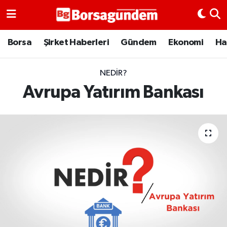
Borsa
Borsa
Şirket Haberleri
Gündem
Ekonomi
Ha
Ekonomi
NEDIR?
Avrupa Yatırım Bankası
Emtia
Galeri
Gündem
Bitcoin
Şirket Haberleri
Borsa Gundem