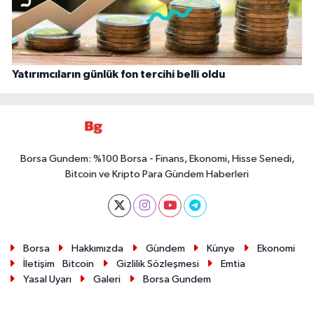
Yatırımcıların günlük fon tercihi belli oldu
Borsa Gundem: %100 Borsa - Finans, Ekonomi, Hisse Senedi,
Bitcoin ve Kripto Para Gündem Haberleri
Borsa
Hakkımızda
Gündem
Künye
Ekonomi
İletişim
Bitcoin
Gizlilik Sözleşmesi
Emtia
Yasal Uyarı
Galeri
Borsa Gundem