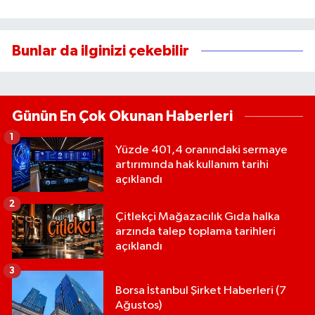
Bunlar da ilginizi çekebilir
Günün En Çok Okunan Haberleri
1
Yüzde 401,4 oranındaki sermaye
artırımında hak kullanım tarihi
açıklandı
2
Çitlekçi Mağazacılık Gıda halka
arzında talep toplama tarihleri
açıklandı
3
Borsa İstanbul Şirket Haberleri (7
Ağustos)