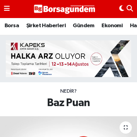
Borsa
Borsa
Şirket Haberleri
Gündem
Ekonomi
Ha
Ekonomi
Emtia
Galeri
Gündem
NEDIR?
Baz Puan
Bitcoin
Şirket Haberleri
Borsa Gundem