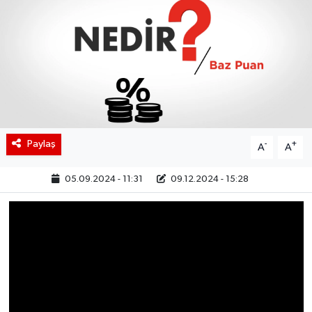
BIST 100 Isı Haritası
Coin Isı Haritası
Ekonomik Takvim
Kiripto Para Piyasası
Paylaş
-
+
A
A
Gizlilik Sözleşmesi
05.09.2024 - 11:31
09.12.2024 - 15:28
Hakkımızda
İletişim