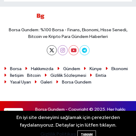
Borsa Gundem: %100 Borsa - Finans, Ekonomi, Hisse Senedi,
Bitcoin ve Kripto Para Gündem Haberleri
Borsa
Hakkımızda
Gündem
Künye
Ekonomi
İletişim
Bitcoin
Gizlilik Sözleşmesi
Emtia
Yasal Uyarı
Galeri
Borsa Gundem
Borsa Gundem - Copyright © 2025. Her hakkı
RSS
saklıdır.
En iyi site deneyimi sağlamak için çerezlerden
faydalanıyoruz. Detaylar için lütfen tıklayın.
Haber Yazılımı:
TE Bilişim
Gizlilik Politikası
TAMAM