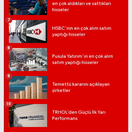
en çok aldıkları ve sattıkları
hisseler
7
HSBC'nin en çok alım satım
yaptığı hisseler
8
Pusula Yatırım'ın en çok alım
satım yaptığı hisseler
9
Temettü kararını açıklayan
şirketler
10
TRHOL’den Güçlü İlk Yarı
Performans