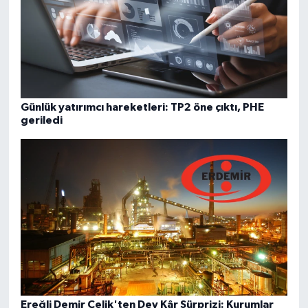
Günlük yatırımcı hareketleri: TP2 öne çıktı, PHE
geriledi
Ereğli Demir Çelik'ten Dev Kâr Sürprizi: Kurumlar