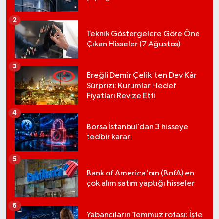
BIST 100 Isı Haritası
2
Teknik Göstergelere Göre Öne
Coin Isı Haritası
Çıkan Hisseler (7 Ağustos)
Ekonomik Takvim
3
Ereğli Demir Çelik'ten Dev Kâr
Sürprizi: Kurumlar Hedef
Kiripto Para Piyasası
Fiyatları Revize Etti
4
Gizlilik Sözleşmesi
Borsa İstanbul’dan 3 hisseye
tedbir kararı
Hakkımızda
5
İletişim
Bank of America'nın (BofA) en
çok alım satım yaptığı hisseler
6
Yabancıların Temmuz rotası: İşte