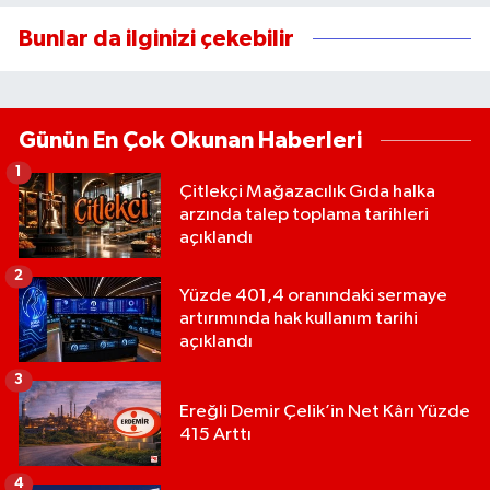
Bunlar da ilginizi çekebilir
Günün En Çok Okunan Haberleri
1
Çitlekçi Mağazacılık Gıda halka
arzında talep toplama tarihleri
açıklandı
2
Yüzde 401,4 oranındaki sermaye
artırımında hak kullanım tarihi
açıklandı
3
Ereğli Demir Çelik’in Net Kârı Yüzde
415 Arttı
4