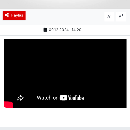
BIST 100 Isı Haritası
Paylaş
-
+
A
A
Coin Isı Haritası
09.12.2024 - 14:20
Ekonomik Takvim
Kiripto Para Piyasası
Gizlilik Sözleşmesi
Hakkımızda
İletişim