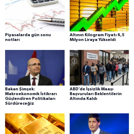
Piyasalarda gün sonu
Altının Kilogram Fiyatı 6,5
notları
Milyon Liraya Yükseldi
Bakan Şimşek:
ABD’de İşsizlik Maaşı
Makroekonomik İstikrarı
Başvuruları Beklentilerin
Güçlendiren Politikaları
Altında Kaldı
Sürdüreceğiz