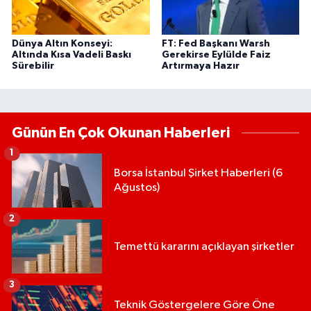
Dünya Altın Konseyi:
FT: Fed Başkanı Warsh
Altında Kısa Vadeli Baskı
Gerekirse Eylülde Faiz
Sürebilir
Artırmaya Hazır
Günün En Çok Okunan Haberleri
1
Borsa İstanbul Şirket Haberleri (6
Ağustos)
2
Temettü kararını açıklayan şirketler
3
Teknik Göstergelere Göre Öne