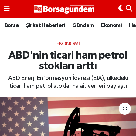
Borsa
Borsa
Şirket Haberleri
Gündem
Ekonomi
Ha
Ekonomi
EKONOMI
ABD'nin ticari ham petrol
Emtia
stokları arttı
Galeri
ABD Enerji Enformasyon İdaresi (EIA), ülkedeki
Gündem
ticari ham petrol stoklarına ait verileri paylaştı
Bitcoin
Şirket Haberleri
Borsa Gundem