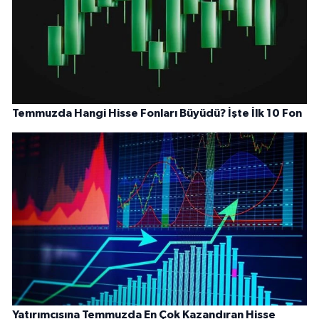
Temmuzda Hangi Hisse Fonları Büyüdü? İşte İlk 10 Fon
Yatırımcısına Temmuzda En Çok Kazandıran Hisse