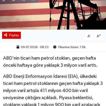
BIST 100 Isı Haritası
Coin Isı Haritası
Ekonomik Takvim
Paylaş
-
+
A
A
Kiripto Para Piyasası
09.07.2026 - 08:23
Okunma Süresi: 1 Dk
Gizlilik Sözleşmesi
ABD'nin ticari ham petrol stokları, geçen hafta
önceki haftaya göre yaklaşık 3 milyon varil arttı.
Hakkımızda
ABD Enerji Enformasyon İdaresi (EIA), ülkedeki
İletişim
ticari ham petrol stoklarının geçen hafta yaklaşık 3
milyon varil artışla 411 milyon 400 bin varil
seviyesine çıktığını açıkladı. Piyasa beklentisi,
stokların yaklaşık 1 milyon 900 bin varil azalacağı