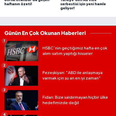
haftanın özeti!
serbestisi için yeni hamle
geliyor!
Günün En Çok Okunan Haberleri
1
HSBC'nin geçtiğimiz hafta en çok
alım-satım yaptığı hisseler
2
Pezeşkiyan: "ABD ile anlaşmaya
varmak için şu an en iyi zaman"
3
Fidan: Bize saldırmayan hiçbir ülke
hedefimizde değil
4