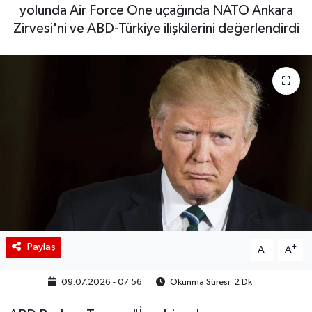
yolunda Air Force One uçağında NATO Ankara
BIST 100 Isı Haritası
Zirvesi'ni ve ABD-Türkiye ilişkilerini değerlendirdi
Coin Isı Haritası
Ekonomik Takvim
Kiripto Para Piyasası
Gizlilik Sözleşmesi
Hakkımızda
İletişim
Paylaş
-
+
A
A
09.07.2026 - 07:56
Okunma Süresi: 2 Dk