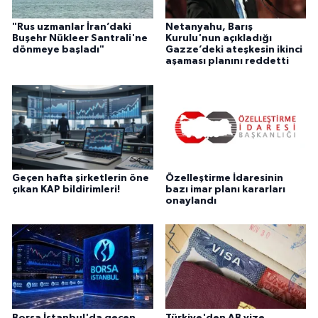
"Rus uzmanlar İran’daki
Netanyahu, Barış
Buşehr Nükleer Santrali'ne
Kurulu'nun açıkladığı
dönmeye başladı"
Gazze’deki ateşkesin ikinci
aşaması planını reddetti
Geçen hafta şirketlerin öne
Özelleştirme İdaresinin
çıkan KAP bildirimleri!
bazı imar planı kararları
onaylandı
Borsa İstanbul'da geçen
Türkiye'den AB vize