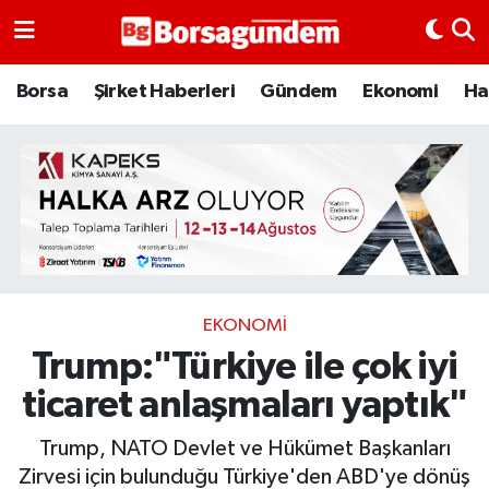
Borsa
Borsa
Şirket Haberleri
Gündem
Ekonomi
Ha
Ekonomi
Emtia
Galeri
Gündem
EKONOMI
Trump:"Türkiye ile çok iyi
Bitcoin
ticaret anlaşmaları yaptık"
Şirket Haberleri
Trump, NATO Devlet ve Hükümet Başkanları
Borsa Gundem
Zirvesi için bulunduğu Türkiye'den ABD'ye dönüş