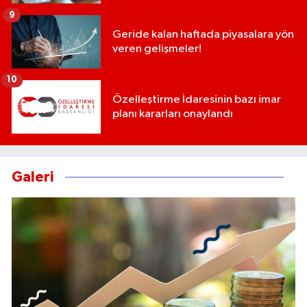
9
Geride kalan haftada piyasalara yön
veren gelişmeler!
10
Özelleştirme İdaresinin bazı imar
planı kararları onaylandı
Galeri