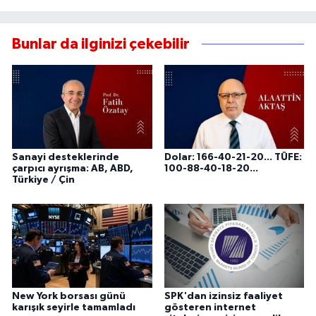
Bunlar da ilginizi çekebilir
Sanayi desteklerinde
Dolar: 166-40-21-20... TÜFE:
çarpıcı ayrışma: AB, ABD,
100-88-40-18-20...
Türkiye / Çin
New York borsası günü
SPK'dan izinsiz faaliyet
karışık seyirle tamamladı
gösteren internet