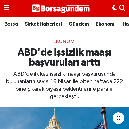
Borsa
Borsa
Şirket Haberleri
Gündem
Ekonomi
Ha
Ekonomi
EKONOMI
ABD'de işsizlik maaşı
Emtia
başvuruları arttı
Galeri
ABD'de ilk kez işsizlik maaşı başvurusunda
Gündem
bulunanların sayısı 19 Nisan ile biten haftada 222
bine çıkarak piyasa beklentilerine paralel
Bitcoin
gerçekleşti.
Şirket Haberleri
Borsa Gundem