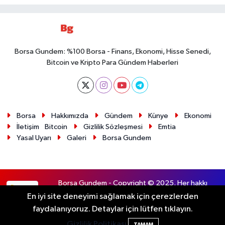
Borsa Gundem: %100 Borsa - Finans, Ekonomi, Hisse Senedi,
Bitcoin ve Kripto Para Gündem Haberleri
Borsa
Hakkımızda
Gündem
Künye
Ekonomi
İletişim
Bitcoin
Gizlilik Sözleşmesi
Emtia
Yasal Uyarı
Galeri
Borsa Gundem
Borsa Gundem - Copyright © 2025. Her hakkı
RSS
saklıdır.
En iyi site deneyimi sağlamak için çerezlerden
faydalanıyoruz. Detaylar için lütfen tıklayın.
Haber Yazılımı:
TE Bilişim
Gizlilik Politikası
TAMAM