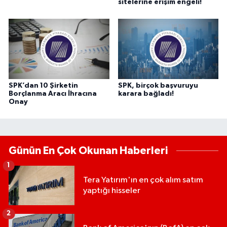
sitelerine erişim engeli!
SPK’dan 10 Şirketin
SPK, birçok başvuruyu
Borçlanma Aracı İhracına
karara bağladı!
Onay
Günün En Çok Okunan Haberleri
1
Tera Yatırım'ın en çok alım satım
yaptığı hisseler
2