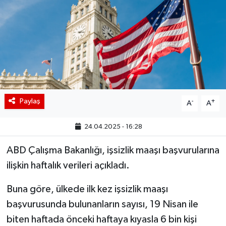
BIST 100 Isı Haritası
Coin Isı Haritası
Ekonomik Takvim
Kiripto Para Piyasası
Paylaş
-
+
A
A
Gizlilik Sözleşmesi
24.04.2025 - 16:28
Hakkımızda
ABD Çalışma Bakanlığı, işsizlik maaşı başvurularına
ilişkin haftalık verileri açıkladı.
İletişim
Buna göre, ülkede ilk kez işsizlik maaşı
başvurusunda bulunanların sayısı, 19 Nisan ile
biten haftada önceki haftaya kıyasla 6 bin kişi