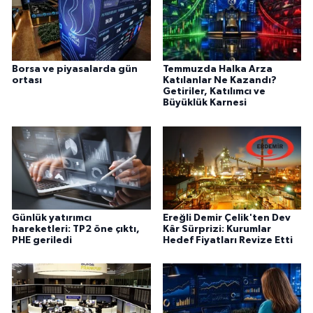
Borsa ve piyasalarda gün
Temmuzda Halka Arza
ortası
Katılanlar Ne Kazandı?
Getiriler, Katılımcı ve
Büyüklük Karnesi
Günlük yatırımcı
Ereğli Demir Çelik'ten Dev
hareketleri: TP2 öne çıktı,
Kâr Sürprizi: Kurumlar
PHE geriledi
Hedef Fiyatları Revize Etti