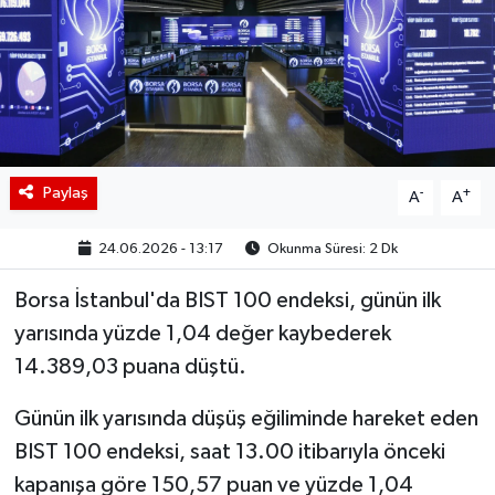
BIST 100 Isı Haritası
Coin Isı Haritası
Ekonomik Takvim
Paylaş
-
+
A
A
Kiripto Para Piyasası
24.06.2026 - 13:17
Okunma Süresi: 2 Dk
Gizlilik Sözleşmesi
Borsa İstanbul'da BIST 100 endeksi, günün ilk
Hakkımızda
yarısında yüzde 1,04 değer kaybederek
14.389,03 puana düştü.
İletişim
Günün ilk yarısında düşüş eğiliminde hareket eden
BIST 100 endeksi, saat 13.00 itibarıyla önceki
kapanışa göre 150,57 puan ve yüzde 1,04