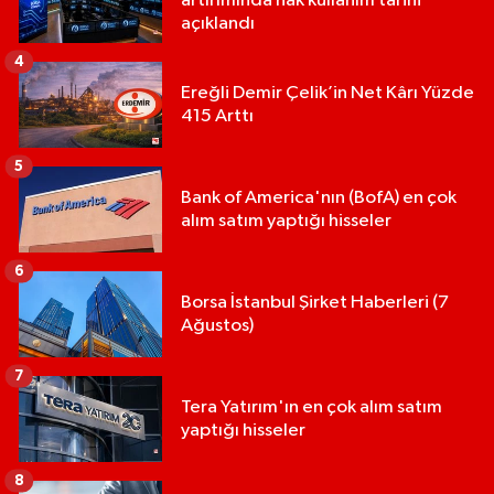
artırımında hak kullanım tarihi
açıklandı
4
Ereğli Demir Çelik’in Net Kârı Yüzde
415 Arttı
5
Bank of America'nın (BofA) en çok
alım satım yaptığı hisseler
6
Borsa İstanbul Şirket Haberleri (7
Ağustos)
7
Tera Yatırım'ın en çok alım satım
yaptığı hisseler
8