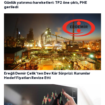
Günlük yatırımcı hareketleri: TP2 öne çıktı, PHE
geriledi
Ereğli Demir Çelik'ten Dev Kâr Sürprizi: Kurumlar
Hedef Fiyatları Revize Etti