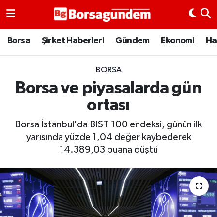
Borsa
Borsa
Şirket Haberleri
Gündem
Ekonomi
Ha
Ekonomi
BORSA
Borsa ve piyasalarda gün
Emtia
ortası
Galeri
Borsa İstanbul'da BIST 100 endeksi, günün ilk
Gündem
yarısında yüzde 1,04 değer kaybederek
14.389,03 puana düştü
Bitcoin
Şirket Haberleri
Borsa Gundem