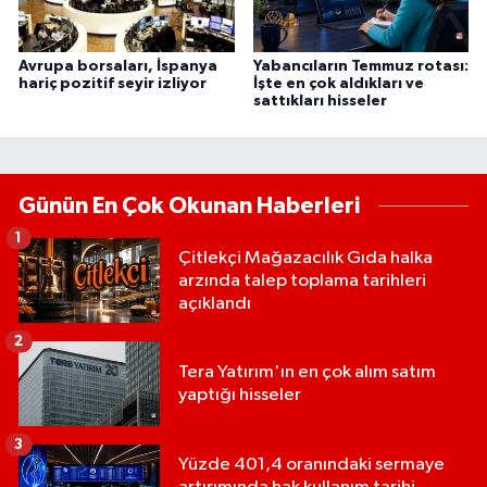
Avrupa borsaları, İspanya
Yabancıların Temmuz rotası:
hariç pozitif seyir izliyor
İşte en çok aldıkları ve
sattıkları hisseler
Günün En Çok Okunan Haberleri
1
Çitlekçi Mağazacılık Gıda halka
arzında talep toplama tarihleri
açıklandı
2
Tera Yatırım'ın en çok alım satım
yaptığı hisseler
3
Yüzde 401,4 oranındaki sermaye