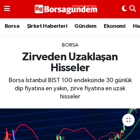
Borsa
Borsa
Şirket Haberleri
Gündem
Ekonomi
Ha
Ekonomi
BORSA
Zirveden Uzaklaşan
Emtia
Hisseler
Galeri
Borsa İstanbul BİST 100 endeksinde 30 günlük
Gündem
dip fiyatına en yakın, zirve fiyatına en uzak
hisseler
Bitcoin
Şirket Haberleri
Borsa Gundem