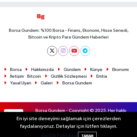
Borsa Gundem: %100 Borsa - Finans, Ekonomi, Hisse Senedi,
Bitcoin ve Kripto Para Gündem Haberleri
Borsa
Hakkımızda
Gündem
Künye
Ekonomi
İletişim
Bitcoin
Gizlilik Sözleşmesi
Emtia
Yasal Uyarı
Galeri
Borsa Gundem
Borsa Gundem - Copyright © 2025. Her hakkı
RSS
saklıdır.
En iyi site deneyimi sağlamak için çerezlerden
faydalanıyoruz. Detaylar için lütfen tıklayın.
Haber Yazılımı:
TE Bilişim
Gizlilik Politikası
TAMAM