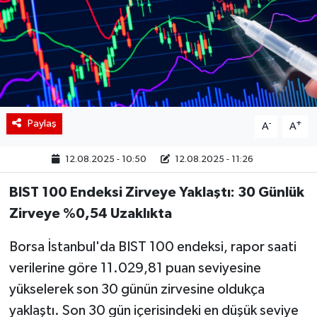
BIST 100 Isı Haritası
Coin Isı Haritası
Ekonomik Takvim
Paylaş
-
+
A
A
Kiripto Para Piyasası
12.08.2025 - 10:50
12.08.2025 - 11:26
Gizlilik Sözleşmesi
BIST 100 Endeksi Zirveye Yaklaştı: 30 Günlük
Hakkımızda
Zirveye %0,54 Uzaklıkta
İletişim
Borsa İstanbul'da BIST 100 endeksi, rapor saati
verilerine göre 11.029,81 puan seviyesine
yükselerek son 30 günün zirvesine oldukça
yaklaştı. Son 30 gün içerisindeki en düşük seviye