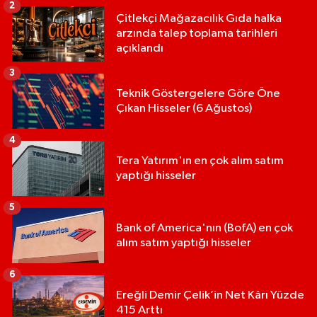
2
Çitlekçi Mağazacılık Gıda halka
arzında talep toplama tarihleri
açıklandı
3
Teknik Göstergelere Göre Öne
Çıkan Hisseler (6 Ağustos)
4
Tera Yatırım'ın en çok alım satım
yaptığı hisseler
5
Bank of America'nın (BofA) en çok
alım satım yaptığı hisseler
6
Ereğli Demir Çelik’in Net Kârı Yüzde
415 Arttı