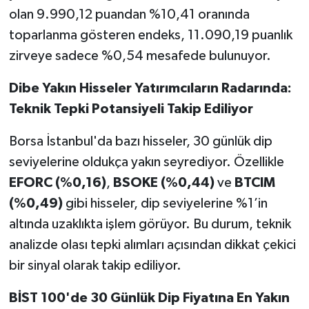
olan 9.990,12 puandan %10,41 oranında
toparlanma gösteren endeks, 11.090,19 puanlık
zirveye sadece %0,54 mesafede bulunuyor.
Dibe Yakın Hisseler Yatırımcıların Radarında:
Teknik Tepki Potansiyeli Takip Ediliyor
Borsa İstanbul'da bazı hisseler, 30 günlük dip
seviyelerine oldukça yakın seyrediyor. Özellikle
EFORC (%0,16)
,
BSOKE (%0,44)
ve
BTCIM
(%0,49)
gibi hisseler, dip seviyelerine %1’in
altında uzaklıkta işlem görüyor. Bu durum, teknik
analizde olası tepki alımları açısından dikkat çekici
bir sinyal olarak takip ediliyor.
BİST 100'de 30 Günlük Dip Fiyatına En Yakın