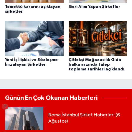
Temettü kararını açıklayan
Geri Alım Yapan Şirketler
şirketler
Yeni İş İlişkisi ve Sözleşme
Çitlekçi Mağazacılık Gıda
İmzalayan Şirketler
halka arzında talep
toplama tarihleri açıklandı
Günün En Çok Okunan Haberleri
1
Borsa İstanbul Şirket Haberleri (6
Ağustos)