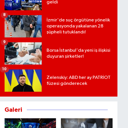
geldi
8
İzmir'de suç örgütüne yönelik
operasyonda yakalanan 28
şüpheli tutuklandı!
9
Borsa İstanbul'da yeni iş ilişkisi
duyuran şirketler!
10
Zelenskiy: ABD her ay PATRİOT
füzesi gönderecek
Galeri