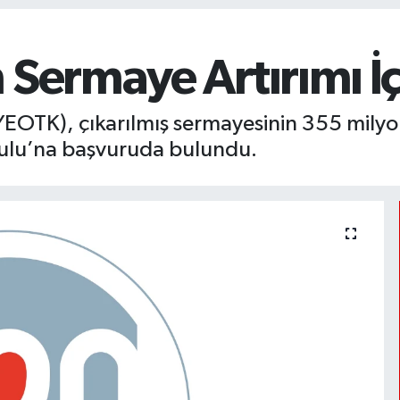
 Sermaye Artırımı İ
 (YEOTK), çıkarılmış sermayesinin 355 mily
urulu’na başvuruda bulundu.