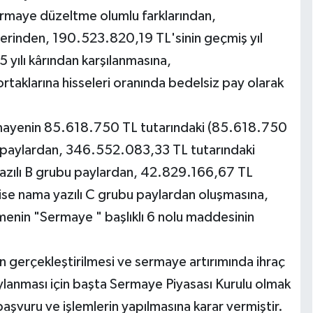
ermaye düzeltme olumlu farklarından,
erinden, 190.523.820,19 TL'sinin geçmiş yıl
yılı kârından karşılanmasına,
ortaklarına hisseleri oranında bedelsiz pay olarak
rmayenin 85.618.750 TL tutarındaki (85.618.750
lı paylardan, 346.552.083,33 TL tutarındaki
azılı B grubu paylardan, 42.829.166,67 TL
ise nama yazılı C grubu paylardan oluşmasına,
şmenin "Sermaye " başlıklı 6 nolu maddesinin
n gerçekleştirilmesi ve sermaye artırımında ihraç
naylanması için başta Sermaye Piyasası Kurulu olmak
 başvuru ve işlemlerin yapılmasına karar vermiştir.