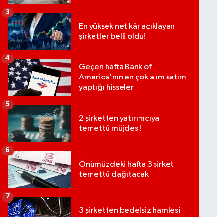
3
En yüksek net kâr açıklayan
şirketler belli oldu!
4
Geçen hafta Bank of
America'nın en çok alım satım
yaptığı hisseler
5
2 şirketten yatırımcıya
temettü müjdesi!
6
Önümüzdeki hafta 3 şirket
temettü dağıtacak
7
3 şirketten bedelsiz hamlesi