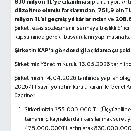
830 milyon TL’ye çıkarılması
planlanıyor. Artı
düzeltme olumlu farklarından
,
751,9 bin T
milyon TL’si geçmiş yıl kârlarından
ve
208,6
Şirket, esas sözleşmenin sermaye başlıklı 6’ncı
kapsamında gerekli başvuruların yapılmasına kara
Şirketin KAP’a gönderdiği açıklama şu şeki
Şirketimiz Yönetim Kurulu 13.05.2026 tarihli top
Şirketimizin 14.04.2026 tarihinde yapılan olağ
2026/11 sayılı yönetim kurulu kararı ile Genel K
üzerine;
Şirketimizin 355.000.000 TL (Üçyüzellibeşm
tamamı iç kaynaklardan karşılanmak suretiy
475.000.000TL artırılarak 830.000.000 T