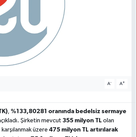
-
+
A
A
TK)
,
%133,80281 oranında bedelsiz sermaye
çıkladı. Şirketin mevcut
355 milyon TL
olan
n karşılanmak üzere
475 milyon TL artırılarak