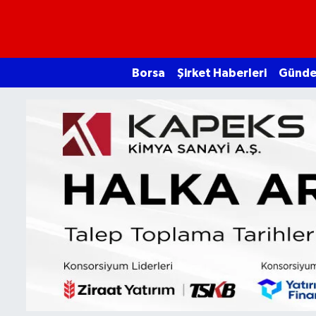
Borsa
Borsa
Şirket Haberleri
Günd
Ekonomi
Emtia
Galeri
Gündem
Bitcoin
Şirket Haberleri
Borsa Gundem