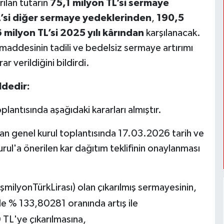
rılan tutarın
75,1 milyon TL’si sermaye
L’si diğer sermaye yedeklerinden
,
190,5
 milyon TL’si 2025 yılı kârından
karşılanacak.
 maddesinin tadili ve bedelsiz sermaye artırımı
r verildiğini bildirdi.
ldedir:
lantısında aşağıdaki kararları almıştır.
an genel kurul toplantısında 17.03.2026 tarih ve
urul'a önerilen kar dağıtım teklifinin onaylanması
ilyonTürkLirası) olan çıkarılmış sermayesinin,
le % 133,80281 oranında artış ile
L'ye çıkarılmasına,