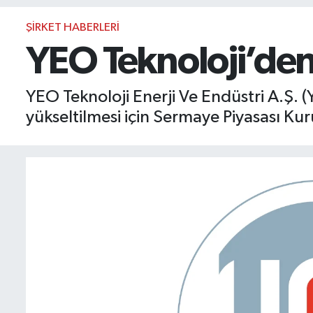
BIST 100 Isı Haritası
ŞIRKET HABERLERI
YEO Teknoloji’den
Coin Isı Haritası
YEO Teknoloji Enerji Ve Endüstri A.Ş.
Ekonomik Takvim
yükseltilmesi için Sermaye Piyasası K
Kiripto Para Piyasası
Gizlilik Sözleşmesi
Hakkımızda
İletişim