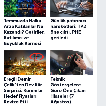
Temmuzda Halka
Günlük yatırımcı
Arza Katılanlar Ne
hareketleri: TP2
Kazandı? Getiriler,
öne çıktı, PHE
Katılımcı ve
geriledi
Büyüklük Karnesi
Ereğli Demir
Teknik
Çelik'ten Dev Kâr
Göstergelere
Sürprizi: Kurumlar
Göre Öne Çıkan
Hedef Fiyatları
Hisseler (7
Revize Etti
Ağustos)