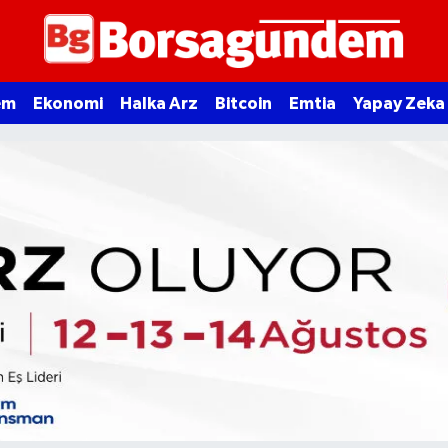
em
Ekonomi
Halka Arz
Bitcoin
Emtia
Yapay Zeka