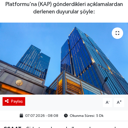
Platformu'na (KAP) gönderdikleri açıklamalardan
BIST 100 Isı Haritası
derlenen duyurular şöyle:
Coin Isı Haritası
Ekonomik Takvim
Kiripto Para Piyasası
Gizlilik Sözleşmesi
Hakkımızda
İletişim
Paylaş
-
+
A
A
07.07.2026 - 08:08
Okunma Süresi: 5 Dk