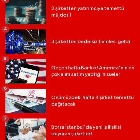
2 şirketten yatırımcıya temettü
müjdesi!
4
3 şirketten bedelsiz hamlesi geldi
5
Geçen hafta Bank of America'nın en
çok alım satım yaptığı hisseler
6
Önümüzdeki hafta 4 şirket temettü
dağıtacak
7
Borsa İstanbul'da yeni iş ilişkisi
duyuran şirketler!