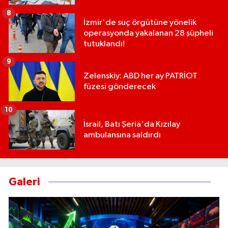
8
İzmir'de suç örgütüne yönelik
operasyonda yakalanan 28 şüpheli
tutuklandı!
9
Zelenskiy: ABD her ay PATRİOT
füzesi gönderecek
10
İsrail, Batı Şeria'da Kızılay
ambulansına saldırdı
Galeri