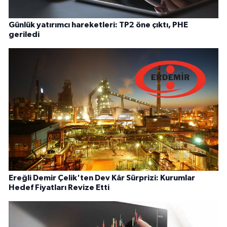
Günlük yatırımcı hareketleri: TP2 öne çıktı, PHE
geriledi
Ereğli Demir Çelik'ten Dev Kâr Sürprizi: Kurumlar
Hedef Fiyatları Revize Etti