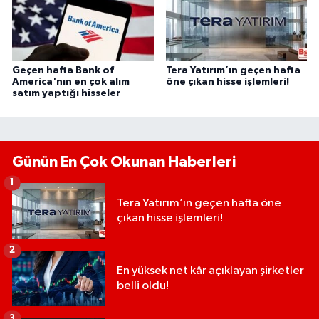
Geçen hafta Bank of
Tera Yatırım’ın geçen hafta
America'nın en çok alım
öne çıkan hisse işlemleri!
satım yaptığı hisseler
Günün En Çok Okunan Haberleri
1
Tera Yatırım’ın geçen hafta öne
çıkan hisse işlemleri!
2
En yüksek net kâr açıklayan şirketler
belli oldu!
3