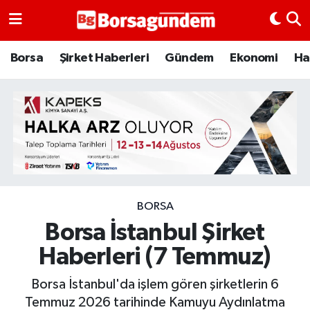
Borsa
Borsa
Şirket Haberleri
Gündem
Ekonomi
Ha
Ekonomi
Emtia
Galeri
Gündem
BORSA
Borsa İstanbul Şirket
Bitcoin
Haberleri (7 Temmuz)
Şirket Haberleri
Borsa İstanbul'da işlem gören şirketlerin 6
Borsa Gundem
Temmuz 2026 tarihinde Kamuyu Aydınlatma