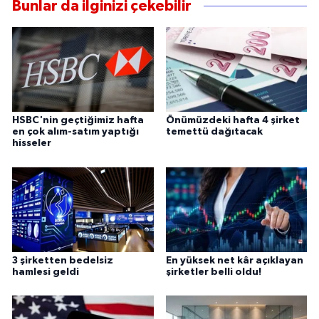
Bunlar da ilginizi çekebilir
HSBC'nin geçtiğimiz hafta
Önümüzdeki hafta 4 şirket
en çok alım-satım yaptığı
temettü dağıtacak
hisseler
3 şirketten bedelsiz
En yüksek net kâr açıklayan
hamlesi geldi
şirketler belli oldu!