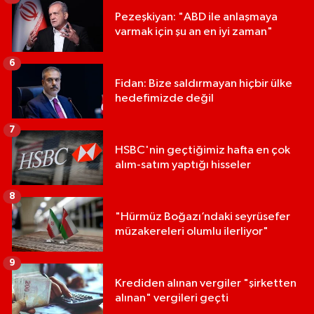
Pezeşkiyan: "ABD ile anlaşmaya
varmak için şu an en iyi zaman"
6
Fidan: Bize saldırmayan hiçbir ülke
hedefimizde değil
7
HSBC'nin geçtiğimiz hafta en çok
alım-satım yaptığı hisseler
8
"Hürmüz Boğazı’ndaki seyrüsefer
müzakereleri olumlu ilerliyor"
9
Krediden alınan vergiler "şirketten
alınan" vergileri geçti