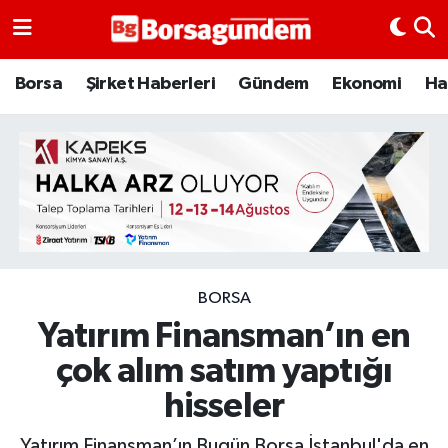
Borsa
Borsa
Şirket Haberleri
Gündem
Ekonomi
Ha
Ekonomi
Emtia
Galeri
Gündem
BORSA
Yatırım Finansman’ın en
Bitcoin
çok alım satım yaptığı
Şirket Haberleri
hisseler
Borsa Gundem
Yatırım Finansman’ın Bugün Borsa İstanbul'da en