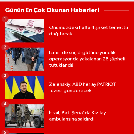
Günün En Çok Okunan Haberleri
1
Önümüzdeki hafta 4 şirket temettü
dağıtacak
2
İzmir'de suç örgütüne yönelik
operasyonda yakalanan 28 şüpheli
tutuklandı!
3
Zelenskiy: ABD her ay PATRİOT
füzesi gönderecek
4
İsrail, Batı Şeria'da Kızılay
ambulansına saldırdı
5