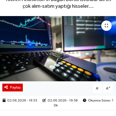
çok alım-satım yaptığı hisseler...
BIST 100 Isı Haritası
Coin Isı Haritası
Ekonomik Takvim
Kiripto Para Piyasası
Gizlilik Sözleşmesi
Hakkımızda
Paylaş
-
+
İletişim
A
A
02.06.2026 - 19:55
02.06.2026 - 19:58
Okunma Süresi: 1
Dk