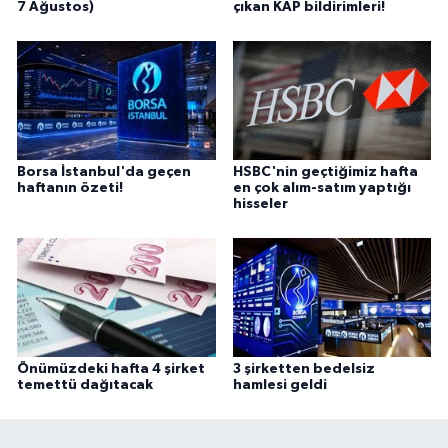
7 Ağustos)
çıkan KAP bildirimleri!
Borsa İstanbul'da geçen
HSBC'nin geçtiğimiz hafta
haftanın özeti!
en çok alım-satım yaptığı
hisseler
Önümüzdeki hafta 4 şirket
3 şirketten bedelsiz
temettü dağıtacak
hamlesi geldi