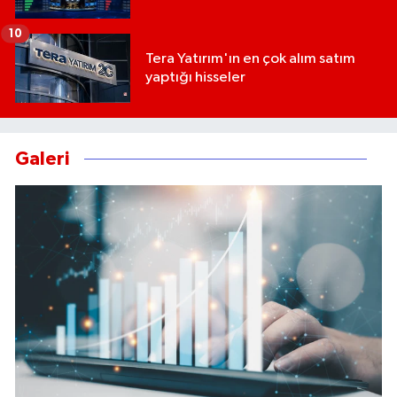
10
Tera Yatırım'ın en çok alım satım
yaptığı hisseler
Galeri