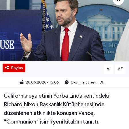
BIST 100 Isı Haritası
Coin Isı Haritası
Ekonomik Takvim
Kiripto Para Piyasası
Paylaş
-
+
Gizlilik Sözleşmesi
A
A
26.06.2026 - 15:05
Okunma Süresi: 1 Dk
Hakkımızda
California eyaletinin Yorba Linda kentindeki
İletişim
Richard Nixon Başkanlık Kütüphanesi'nde
düzenlenen etkinlikte konuşan Vance,
"Communion" isimli yeni kitabını tanıttı.