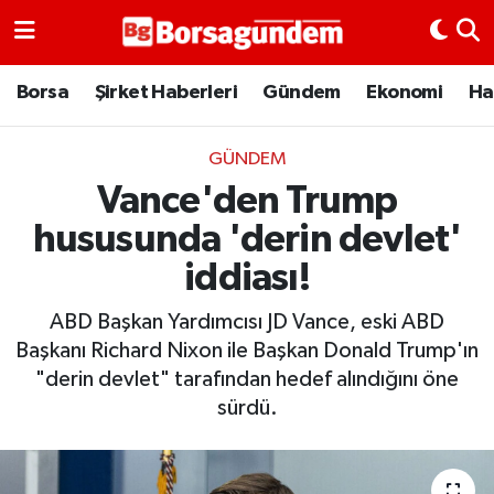
Borsa
Borsa
Şirket Haberleri
Gündem
Ekonomi
Ha
Ekonomi
GÜNDEM
Vance'den Trump
Emtia
hususunda 'derin devlet'
Galeri
iddiası!
Gündem
ABD Başkan Yardımcısı JD Vance, eski ABD
Başkanı Richard Nixon ile Başkan Donald Trump'ın
Bitcoin
"derin devlet" tarafından hedef alındığını öne
sürdü.
Şirket Haberleri
Borsa Gundem