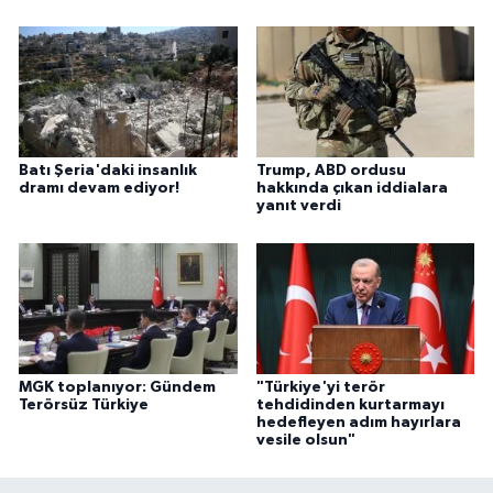
Batı Şeria'daki insanlık
Trump, ABD ordusu
dramı devam ediyor!
hakkında çıkan iddialara
yanıt verdi
MGK toplanıyor: Gündem
"Türkiye'yi terör
Terörsüz Türkiye
tehdidinden kurtarmayı
hedefleyen adım hayırlara
vesile olsun"