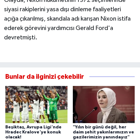
Olayda, Nixon hükümetinin 1972 seçimlerinde
siyasi rakiplerini yasa dışı dinleme faaliyetleri
açığa çıkarılmış, skandala adı karışan Nixon istifa
ederek görevini yardımcısı Gerald Ford'a
devretmişti.
Bunlar da ilginizi çekebilir
Beşiktaş, Avrupa Ligi'nde
"Yılın bir günü değil, her
Hradec Kralove'ye konuk
daim şehit yakınlarımızın ve
olacak!
gazilerimizin yanındayız"