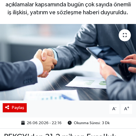
açıklamalar kapsamında bugün çok sayıda önemli
BIST 100 Isı Haritası
iş ilişkisi, yatırım ve sözleşme haberi duyuruldu.
Coin Isı Haritası
Ekonomik Takvim
Kiripto Para Piyasası
Gizlilik Sözleşmesi
Hakkımızda
İletişim
Paylaş
-
+
A
A
26.06.2026 - 22:16
Okunma Süresi: 3 Dk