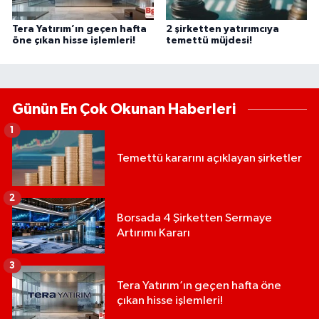
Tera Yatırım’ın geçen hafta
2 şirketten yatırımcıya
öne çıkan hisse işlemleri!
temettü müjdesi!
Günün En Çok Okunan Haberleri
1
Temettü kararını açıklayan şirketler
2
Borsada 4 Şirketten Sermaye
Artırımı Kararı
3
Tera Yatırım’ın geçen hafta öne
çıkan hisse işlemleri!