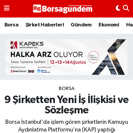
Borsa
Borsa
Şirket Haberleri
Gündem
Ekonomi
Ha
Ekonomi
Emtia
Galeri
Gündem
BORSA
9 Şirketten Yeni İş İlişkisi ve
Bitcoin
Sözleşme
Şirket Haberleri
Borsa İstanbul'da işlem gören şirketlerin Kamuyu
Borsa Gundem
Aydınlatma Platformu'na (KAP) yaptığı