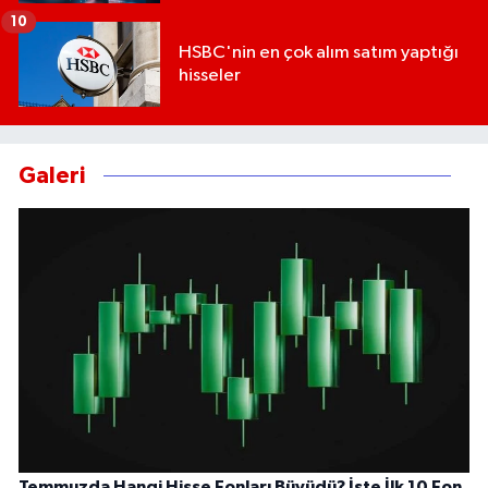
10
HSBC'nin en çok alım satım yaptığı
hisseler
Galeri
Temmuzda Hangi Hisse Fonları Büyüdü? İşte İlk 10 Fon