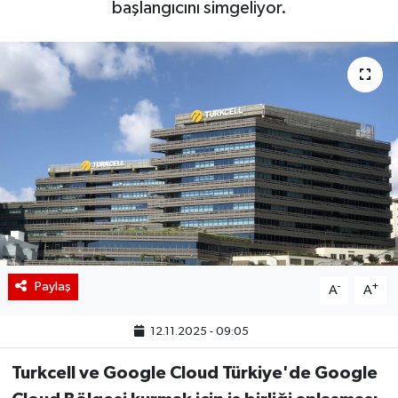
başlangıcını simgeliyor.
BIST 100 Isı Haritası
Coin Isı Haritası
Ekonomik Takvim
Kiripto Para Piyasası
Gizlilik Sözleşmesi
Hakkımızda
Paylaş
-
+
A
A
İletişim
12.11.2025 - 09:05
Turkcell ve Google Cloud Türkiye'de Google