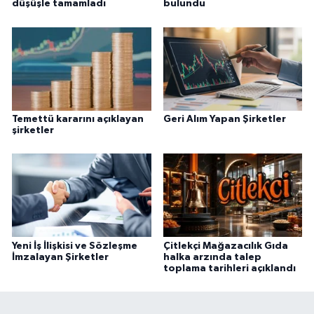
düşüşle tamamladı
bulundu
Temettü kararını açıklayan
Geri Alım Yapan Şirketler
şirketler
Yeni İş İlişkisi ve Sözleşme
Çitlekçi Mağazacılık Gıda
İmzalayan Şirketler
halka arzında talep
toplama tarihleri açıklandı