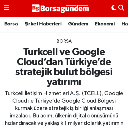
Borsa
Borsa
Şirket Haberleri
Gündem
Ekonomi
Ha
Ekonomi
BORSA
Turkcell ve Google
Emtia
Cloud’dan Türkiye’de
Galeri
stratejik bulut bölgesi
yatırımı
Gündem
Turkcell İletişim Hizmetleri A.Ş. (TCELL), Google
Bitcoin
Cloud ile Türkiye’de Google Cloud Bölgesi
kurmak üzere stratejik iş birliği anlaşması
Şirket Haberleri
imzaladı. Bu adım, ülkenin dijital dönüşümünü
hızlandıracak ve yaklaşık 1 milyar dolarlık yatırımın
Borsa Gundem