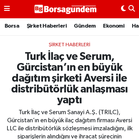
Borsa
Borsa
Şirket Haberleri
Gündem
Ekonomi
Ha
Ekonomi
ŞIRKET HABERLERI
Turk İlaç ve Serum,
Emtia
Gürcistan’ın en büyük
Galeri
dağıtım şirketi Aversi ile
distribütörlük anlaşması
Gündem
yaptı
Bitcoin
Turk İlaç ve Serum Sanayi A.Ş. (TRILC),
Şirket Haberleri
Gürcistan’ın en büyük ilaç dağıtım firması Aversi
LLC ile distribütörlük sözleşmesi imzaladığını, ilk
Borsa Gundem
siparişlerin alındığını ve ihracat sürecinin