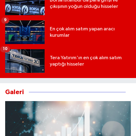
Borsa İstanbul’da para girişi ve
çıkışının yoğun olduğu hisseler
9
En çok alım satım yapan aracı
kurumlar
10
Tera Yatırım'ın en çok alım satım
yaptığı hisseler
Galeri