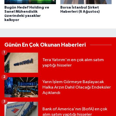
Bugün Hedef Holding ve
Borsa İstanbul Şirket
Sanel Mühendislik
Haberleri (6 Ağustos)
üzerindeki yasaklar
kalkıyor
Günün En Çok Okunan Haberleri
1
Tera Yatırım'ın en çok alım satım
yaptığı hisseler
2
Yarın İşlem Görmeye Başlayacak
Halka Arzın Dahil Olacağı Endeksler
Açıklandı
3
Bank of America'nın (BofA) en çok
alım satım yaptığı hisseler