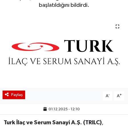
başlatıldığını bildirdi.
BIST 100 Isı Haritası
Coin Isı Haritası
Ekonomik Takvim
Kiripto Para Piyasası
Gizlilik Sözleşmesi
Hakkımızda
Paylaş
-
+
A
A
İletişim
01.12.2025 - 12:10
Turk İlaç ve Serum Sanayi A.Ş. (TRILC)
,