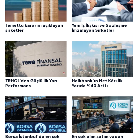
Temettü kararını açıklayan
Yeni İş İlişkisi ve Sözleşme
şirketler
İmzalayan Şirketler
TRHOL’den Güçlü İlk Yarı
Halkbank’ın Net Kârı İlk
Performans
Yarıda %40 Arttı
Borsa İstanbul'da en çok
En çok alım satım yapan