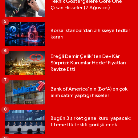
Teknik Göstergelere Göre Öne
Çıkan Hisseler (7 Ağustos)
5
Borsa İstanbul’dan 3 hisseye tedbir
kararı
6
Ereğli Demir Çelik'ten Dev Kâr
Sürprizi: Kurumlar Hedef Fiyatları
Revize Etti
7
Bank of America'nın (BofA) en çok
alım satım yaptığı hisseler
8
Bugün 3 şirket genel kurul yapacak:
1 temettü teklifi görüşülecek