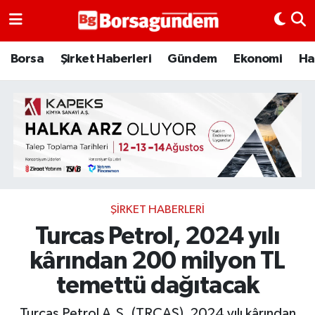
Borsa
Borsa
Şirket Haberleri
Gündem
Ekonomi
Ha
Ekonomi
Emtia
Galeri
Gündem
ŞIRKET HABERLERI
Turcas Petrol, 2024 yılı
Bitcoin
kârından 200 milyon TL
Şirket Haberleri
temettü dağıtacak
Borsa Gundem
Turcas Petrol A.Ş. (TRCAS), 2024 yılı kârından