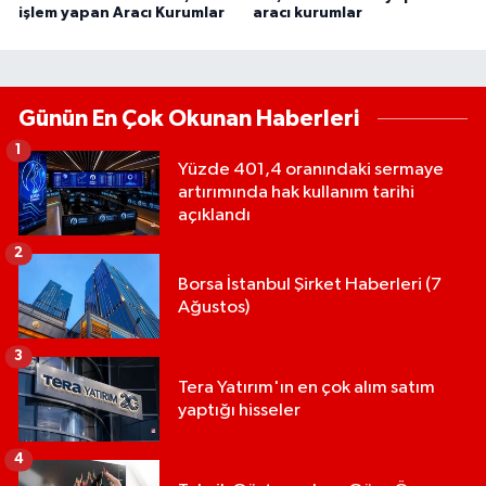
işlem yapan Aracı Kurumlar
aracı kurumlar
Günün En Çok Okunan Haberleri
1
Yüzde 401,4 oranındaki sermaye
artırımında hak kullanım tarihi
açıklandı
2
Borsa İstanbul Şirket Haberleri (7
Ağustos)
3
Tera Yatırım'ın en çok alım satım
yaptığı hisseler
4