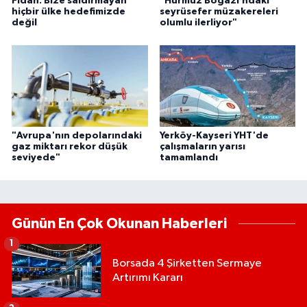
Fidan: Bize saldırmayan
"Hürmüz Boğazı’ndaki
hiçbir ülke hedefimizde
seyrüsefer müzakereleri
değil
olumlu ilerliyor"
"Avrupa'nın depolarındaki
Yerköy-Kayseri YHT'de
gaz miktarı rekor düşük
çalışmaların yarısı
seviyede"
tamamlandı
Günün En Çok Okunan Haberleri
1
Borsada 4 Şirketten Sermaye
Artırımı Kararı