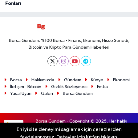
Fonları
Borsa Gundem: %100 Borsa - Finans, Ekonomi, Hisse Senedi,
Bitcoin ve Kripto Para Gündem Haberleri
Borsa
Hakkımızda
Gündem
Künye
Ekonomi
İletişim
Bitcoin
Gizlilik Sözleşmesi
Emtia
Yasal Uyarı
Galeri
Borsa Gundem
Borsa Gundem - Copyright © 2025. Her hakkı
RSS
saklıdır.
En iyi site deneyimi sağlamak için çerezlerden
faydalanıyoruz. Detaylar için lütfen tıklayın.