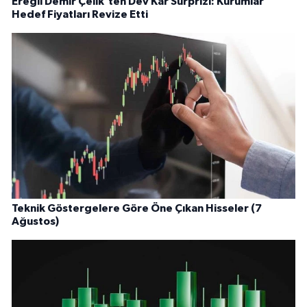
Ereğli Demir Çelik'ten Dev Kâr Sürprizi: Kurumlar
Hedef Fiyatları Revize Etti
Teknik Göstergelere Göre Öne Çıkan Hisseler (7
Ağustos)