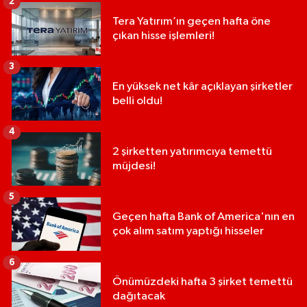
2
Tera Yatırım’ın geçen hafta öne
çıkan hisse işlemleri!
3
En yüksek net kâr açıklayan şirketler
belli oldu!
4
2 şirketten yatırımcıya temettü
müjdesi!
5
Geçen hafta Bank of America'nın en
çok alım satım yaptığı hisseler
6
Önümüzdeki hafta 3 şirket temettü
dağıtacak