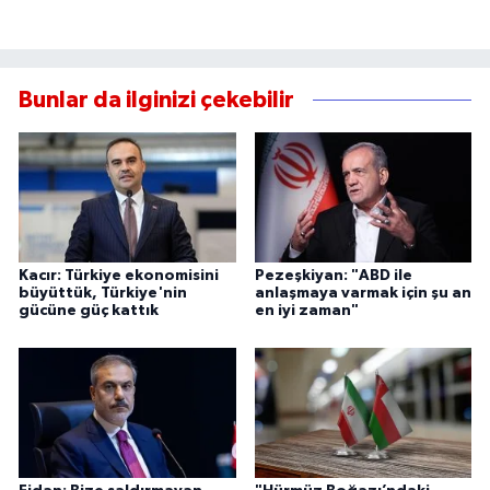
Bunlar da ilginizi çekebilir
Kacır: Türkiye ekonomisini
Pezeşkiyan: "ABD ile
büyüttük, Türkiye'nin
anlaşmaya varmak için şu an
gücüne güç kattık
en iyi zaman"