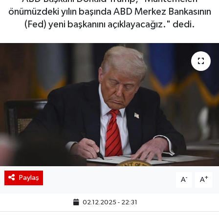
önümüzdeki yılın başında ABD Merkez Bankasının
BIST 100 Isı Haritası
(Fed) yeni başkanını açıklayacağız." dedi.
Coin Isı Haritası
Ekonomik Takvim
Kiripto Para Piyasası
Gizlilik Sözleşmesi
Hakkımızda
İletişim
Paylaş
-
+
A
A
02.12.2025 - 22:31