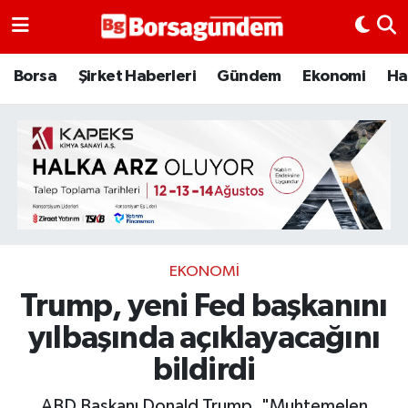
Borsa
Borsa
Şirket Haberleri
Gündem
Ekonomi
Ha
Ekonomi
Emtia
Galeri
Gündem
EKONOMI
Trump, yeni Fed başkanını
Bitcoin
yılbaşında açıklayacağını
Şirket Haberleri
bildirdi
Borsa Gundem
ABD Başkanı Donald Trump, "Muhtemelen