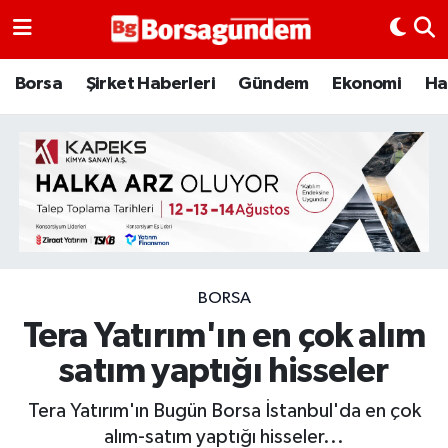
Borsa
Borsa
Şirket Haberleri
Gündem
Ekonomi
Ha
Ekonomi
Emtia
Galeri
Gündem
BORSA
Tera Yatırım'ın en çok alım
Bitcoin
satım yaptığı hisseler
Şirket Haberleri
Tera Yatırım'ın Bugün Borsa İstanbul'da en çok
Borsa Gundem
alım-satım yaptığı hisseler...