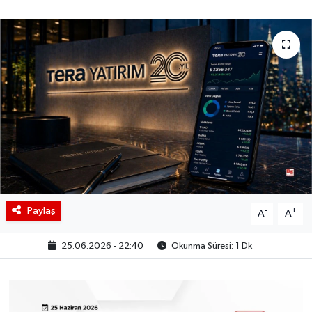
BIST 100 Isı Haritası
Coin Isı Haritası
Ekonomik Takvim
Kiripto Para Piyasası
Gizlilik Sözleşmesi
Hakkımızda
Paylaş
-
+
A
A
İletişim
25.06.2026 - 22:40
Okunma Süresi: 1 Dk