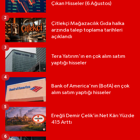
Çıkan Hisseler (6 Ağustos)
2
Çitlekçi Mağazacılık Gıda halka
arzında talep toplama tarihleri
açıklandı
3
Tera Yatırım'ın en çok alım satım
yaptığı hisseler
4
Bank of America'nın (BofA) en çok
alım satım yaptığı hisseler
5
Ereğli Demir Çelik’in Net Kârı Yüzde
415 Arttı
6