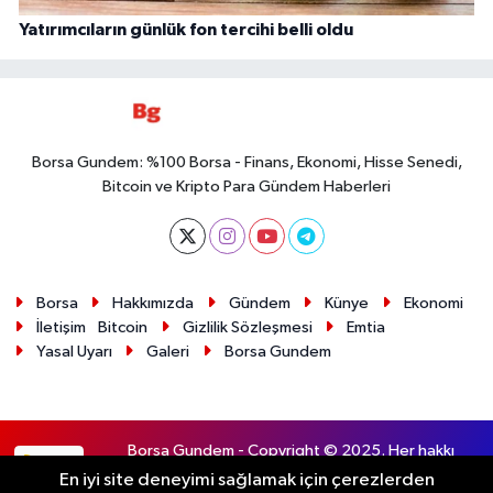
Yatırımcıların günlük fon tercihi belli oldu
Borsa Gundem: %100 Borsa - Finans, Ekonomi, Hisse Senedi,
Bitcoin ve Kripto Para Gündem Haberleri
Borsa
Hakkımızda
Gündem
Künye
Ekonomi
İletişim
Bitcoin
Gizlilik Sözleşmesi
Emtia
Yasal Uyarı
Galeri
Borsa Gundem
Borsa Gundem - Copyright © 2025. Her hakkı
RSS
saklıdır.
En iyi site deneyimi sağlamak için çerezlerden