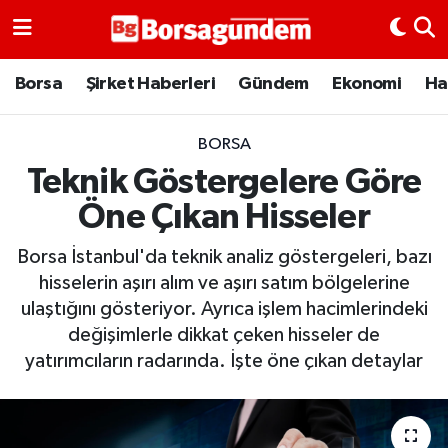
Borsa
Borsa
Şirket Haberleri
Gündem
Ekonomi
Ha
Ekonomi
BORSA
Teknik Göstergelere Göre
Emtia
Öne Çıkan Hisseler
Galeri
Borsa İstanbul'da teknik analiz göstergeleri, bazı
Gündem
hisselerin aşırı alım ve aşırı satım bölgelerine
ulaştığını gösteriyor. Ayrıca işlem hacimlerindeki
Bitcoin
değişimlerle dikkat çeken hisseler de
yatırımcıların radarında. İşte öne çıkan detaylar
Şirket Haberleri
Borsa Gundem