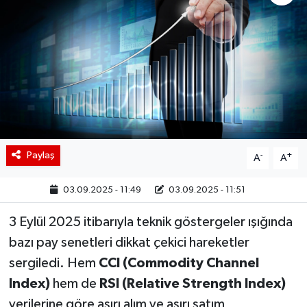
BIST 100 Isı Haritası
Coin Isı Haritası
Ekonomik Takvim
Kiripto Para Piyasası
Paylaş
-
+
A
A
Gizlilik Sözleşmesi
03.09.2025 - 11:49
03.09.2025 - 11:51
Hakkımızda
3 Eylül 2025 itibarıyla teknik göstergeler ışığında
İletişim
bazı pay senetleri dikkat çekici hareketler
sergiledi. Hem
CCI (Commodity Channel
Index)
hem de
RSI (Relative Strength Index)
verilerine göre aşırı alım ve aşırı satım