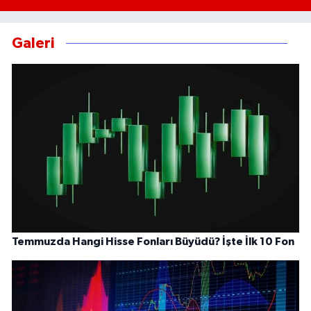
Galeri
Temmuzda Hangi Hisse Fonları Büyüdü? İşte İlk 10 Fon