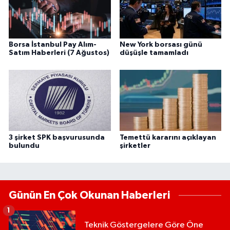
Borsa İstanbul Pay Alım-
New York borsası günü
Satım Haberleri (7 Ağustos)
düşüşle tamamladı
3 şirket SPK başvurusunda
Temettü kararını açıklayan
bulundu
şirketler
Günün En Çok Okunan Haberleri
1
Teknik Göstergelere Göre Öne