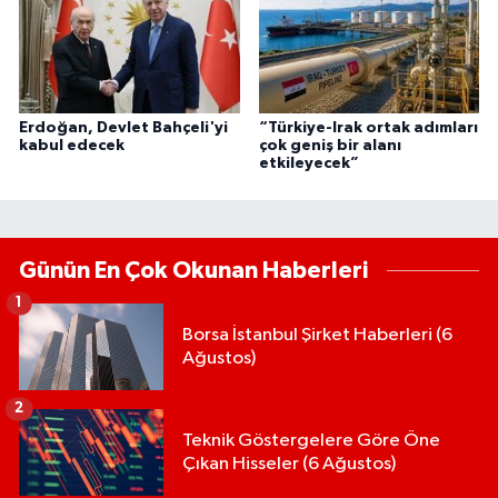
Erdoğan, Devlet Bahçeli'yi
“Türkiye-Irak ortak adımları
kabul edecek
çok geniş bir alanı
etkileyecek”
Günün En Çok Okunan Haberleri
1
Borsa İstanbul Şirket Haberleri (6
Ağustos)
2
Teknik Göstergelere Göre Öne
Çıkan Hisseler (6 Ağustos)