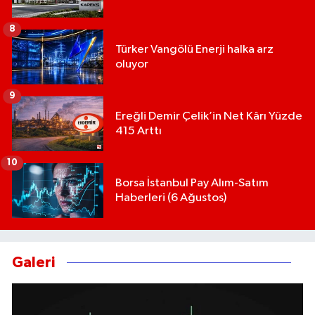
8
Türker Vangölü Enerji halka arz
oluyor
9
Ereğli Demir Çelik’in Net Kârı Yüzde
415 Arttı
10
Borsa İstanbul Pay Alım-Satım
Haberleri (6 Ağustos)
Galeri