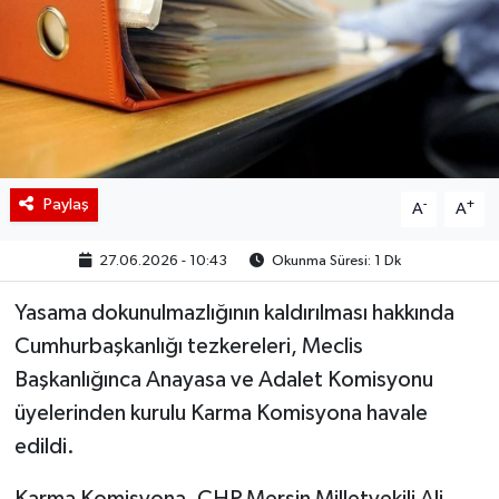
BIST 100 Isı Haritası
Coin Isı Haritası
Ekonomik Takvim
Paylaş
-
+
Kiripto Para Piyasası
A
A
27.06.2026 - 10:43
Okunma Süresi: 1 Dk
Gizlilik Sözleşmesi
Yasama dokunulmazlığının kaldırılması hakkında
Hakkımızda
Cumhurbaşkanlığı tezkereleri, Meclis
Başkanlığınca Anayasa ve Adalet Komisyonu
İletişim
üyelerinden kurulu Karma Komisyona havale
edildi.
Karma Komisyona, CHP Mersin Milletvekili Ali