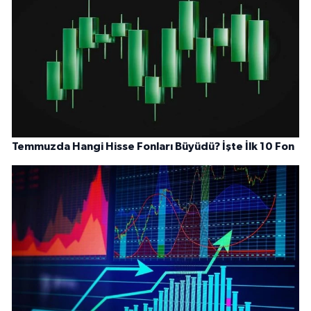
Temmuzda Hangi Hisse Fonları Büyüdü? İşte İlk 10 Fon