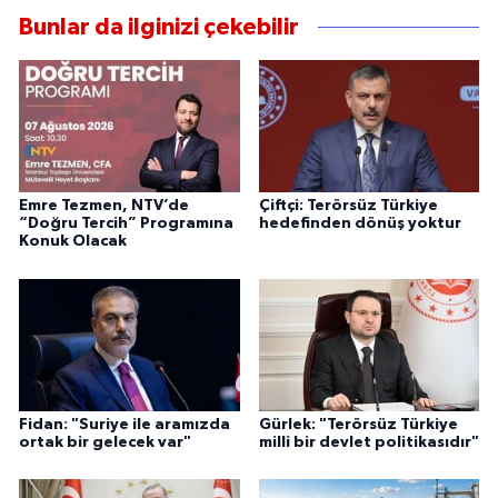
Bunlar da ilginizi çekebilir
Emre Tezmen, NTV’de
Çiftçi: Terörsüz Türkiye
“Doğru Tercih” Programına
hedefinden dönüş yoktur
Konuk Olacak
Fidan: "Suriye ile aramızda
Gürlek: "Terörsüz Türkiye
ortak bir gelecek var"
milli bir devlet politikasıdır"