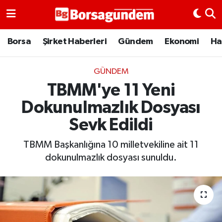
Borsa
Borsa
Şirket Haberleri
Gündem
Ekonomi
Ha
Ekonomi
GÜNDEM
TBMM'ye 11 Yeni
Emtia
Dokunulmazlık Dosyası
Galeri
Sevk Edildi
Gündem
TBMM Başkanlığına 10 milletvekiline ait 11
dokunulmazlık dosyası sunuldu.
Bitcoin
Şirket Haberleri
Borsa Gundem