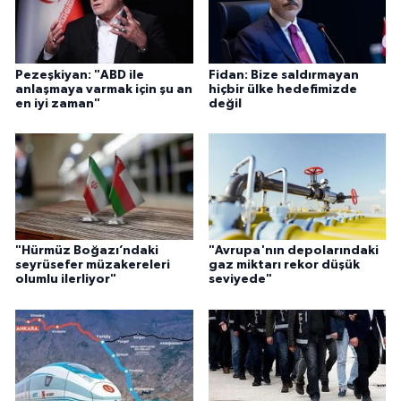
Pezeşkiyan: "ABD ile
Fidan: Bize saldırmayan
anlaşmaya varmak için şu an
hiçbir ülke hedefimizde
en iyi zaman"
değil
"Hürmüz Boğazı’ndaki
"Avrupa'nın depolarındaki
seyrüsefer müzakereleri
gaz miktarı rekor düşük
olumlu ilerliyor"
seviyede"