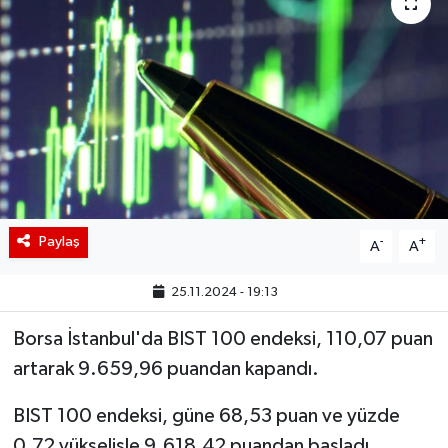
BIST 100 Isı Haritası
Coin Isı Haritası
Ekonomik Takvim
Kiripto Para Piyasası
Gizlilik Sözleşmesi
Paylaş
-
+
A
A
Hakkımızda
25.11.2024 - 19:13
Borsa İstanbul'da BIST 100 endeksi, 110,07 puan
İletişim
artarak 9.659,96 puandan kapandı.
BIST 100 endeksi, güne 68,53 puan ve yüzde
0,72 yükselişle 9.618,42 puandan başladı.