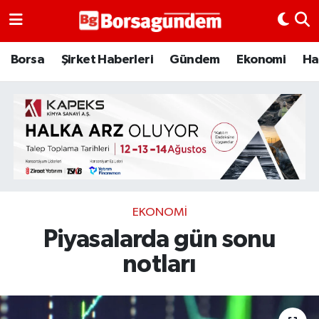
Borsa
Borsa
Şirket Haberleri
Gündem
Ekonomi
Ha
Ekonomi
Emtia
Galeri
Gündem
EKONOMI
Piyasalarda gün sonu
Bitcoin
notları
Şirket Haberleri
Borsa Gundem