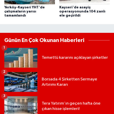
Yerköy-Kayseri YHT'de
Kayseri'de asayiş
çalışmaların yarısı
operasyonunda 104 zanlı
tamamlandı
ele geçirildi
Günün En Çok Okunan Haberleri
1
Temettü kararını açıklayan şirketler
2
Borsada 4 Şirketten Sermaye
Artırımı Kararı
3
Tera Yatırım’ın geçen hafta öne
çıkan hisse işlemleri!