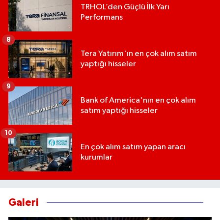
TRHOL’den Güçlü İlk Yarı
Performans
8
Tera Yatırım'ın en çok alım satım
yaptığı hisseler
9
Bank of America'nın en çok alım
satım yaptığı hisseler
10
En çok alım satım yapan aracı
kurumlar
Galeri