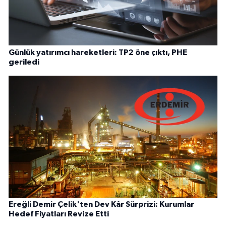
Günlük yatırımcı hareketleri: TP2 öne çıktı, PHE
geriledi
Ereğli Demir Çelik'ten Dev Kâr Sürprizi: Kurumlar
Hedef Fiyatları Revize Etti