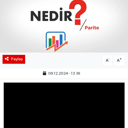
BIST 100 Isı Haritası
Coin Isı Haritası
Ekonomik Takvim
Kiripto Para Piyasası
Paylaş
-
+
A
A
Gizlilik Sözleşmesi
09.12.2024 - 13:36
Hakkımızda
İletişim