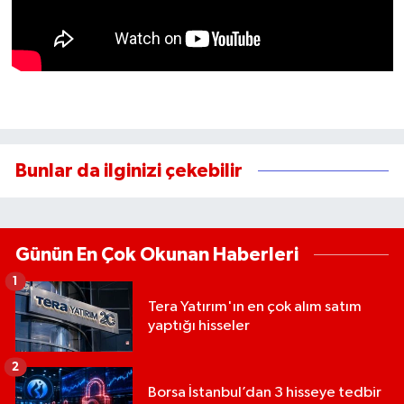
Bunlar da ilginizi çekebilir
Günün En Çok Okunan Haberleri
1
Tera Yatırım'ın en çok alım satım
yaptığı hisseler
2
Borsa İstanbul’dan 3 hisseye tedbir