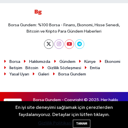
Borsa Gundem: %100 Borsa - Finans, Ekonomi, Hisse Senedi,
Bitcoin ve Kripto Para Gündem Haberleri
Borsa
Hakkımızda
Gündem
Künye
Ekonomi
İletişim
Bitcoin
Gizlilik Sözleşmesi
Emtia
Yasal Uyarı
Galeri
Borsa Gundem
Borsa Gundem - Copyright © 2025. Her hakkı
RSS
saklıdır.
En iyi site deneyimi sağlamak için çerezlerden
faydalanıyoruz. Detaylar için lütfen tıklayın.
Haber Yazılımı:
TE Bilişim
Gizlilik Politikası
TAMAM